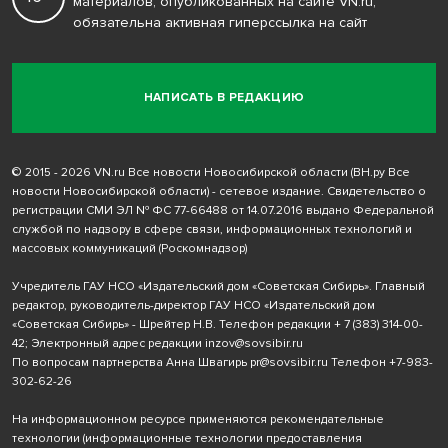
материалов, опубликованных на сайте VN.ru,
обязательна активная гиперссылка на сайт
НАПИСАТЬ В РЕДАКЦИЮ
© 2015 - 2026 VN.ru Все новости Новосибирской области (ВН.ру Все
новости Новосибирской области) - сетевое издание. Свидетельство о
регистрации СМИ ЭЛ № ФС 77-66488 от 14.07.2016 выдано Федеральной
службой по надзору в сфере связи, информационных технологий и
массовых коммуникаций (Роскомнадзор)
Учредитель ГАУ НСО «Издательский дом «Советская Сибирь». Главный
редактор, руководитель-директор ГАУ НСО «Издательский дом
«Советская Сибирь» - Шрейтер Н.В. Телефон редакции
+ 7 (383) 314-00-
42
; Электронный адрес редакции
inzov@sovsibir.ru
По вопросам партнерства Анна Швагирь
pr@sovsibir.ru
Телефон
+7-983-
302-62-26
На информационном ресурсе применяются рекомендательные
технологии
(информационные технологии предоставления