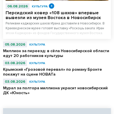
06.08.2026
КУЛЬТУРА
Персидский ковер «108 шахов» впервые
вывезли из музея Востока в Новосибирск
Реликвии каджарских шахов Ирана доставили в Новосибирск. В
Краеведческом музее готовят выставку «Роскошь заката: Иран
эпохи Каджаров» из фондов Государственного музея Востока.
Центральным экспонатом выставки станет персидский ковер,
сотканный для последнего шаха династии – 11-летнего Султан
05.08.2026
КУЛЬТУРА
Ахмад Шаха.
Миллион за переезд: в сёла Новосибирской области
едут 20 работников культуры
03.08.2026
КУЛЬТУРА
Крымский «Грозовой перевал» по роману Бронте
покажут на сцене НОВАТа
03.08.2026
КУЛЬТУРА
Мурал за полтора миллиона украсит новосибирский
ДК «Юность»