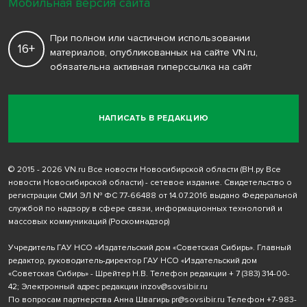
Мобильная версия сайта
При полном или частичном использовании
16+
материалов, опубликованных на сайте VN.ru,
обязательна активная гиперссылка на сайт
НАПИСАТЬ В РЕДАКЦИЮ
© 2015 - 2026 VN.ru Все новости Новосибирской области (ВН.ру Все
новости Новосибирской области) - сетевое издание. Свидетельство о
регистрации СМИ ЭЛ № ФС 77-66488 от 14.07.2016 выдано Федеральной
службой по надзору в сфере связи, информационных технологий и
массовых коммуникаций (Роскомнадзор)
Учредитель ГАУ НСО «Издательский дом «Советская Сибирь». Главный
редактор, руководитель-директор ГАУ НСО «Издательский дом
«Советская Сибирь» - Шрейтер Н.В. Телефон редакции
+ 7 (383) 314-00-
42
; Электронный адрес редакции
inzov@sovsibir.ru
По вопросам партнерства Анна Швагирь
pr@sovsibir.ru
Телефон
+7-983-