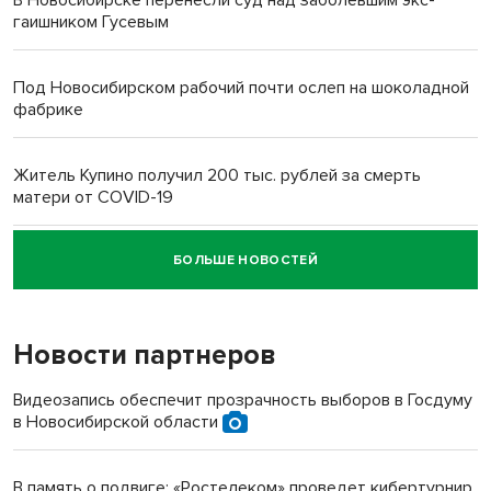
В Новосибирске перенесли суд над заболевшим экс-
гаишником Гусевым
Под Новосибирском рабочий почти ослеп на шоколадной
фабрике
Житель Купино получил 200 тыс. рублей за смерть
матери от COVID-19
БОЛЬШЕ НОВОСТЕЙ
Новосибирский суд наказал водителя за смерть
пенсионерки на вокзале
Новости партнеров
Видеозапись обеспечит прозрачность выборов в Госдуму
в Новосибирской области
В память о подвиге: «Ростелеком» проведет кибертурнир