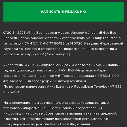
НАПИСАТЬ В РЕДАКЦИЮ
© 2015 - 2026 VN.ru Все новости Новосибирской области (ВН.ру Все
новости Новосибирской области) - сетевое издание. Свидетельство о
регистрации СМИ ЭЛ № ФС 77-66488 от 14.07.2016 выдано Федеральной
службой по надзору в сфере связи, информационных технологий и
массовых коммуникаций (Роскомнадзор)
Учредитель ГАУ НСО «Издательский дом «Советская Сибирь». Главный
редактор, руководитель-директор ГАУ НСО «Издательский дом
«Советская Сибирь» - Шрейтер Н.В. Телефон редакции
+ 7 (383) 314-00-
42
; Электронный адрес редакции
inzov@sovsibir.ru
По вопросам партнерства Анна Швагирь
pr@sovsibir.ru
Телефон
+7-983-
302-62-26
На информационном ресурсе применяются рекомендательные
технологии
(информационные технологии предоставления
информации на основе сбора, систематизации и анализа сведений,
относящихся к предпочтениям пользователей сети «Интернет»,
находящихся на территории Российской Федерации).