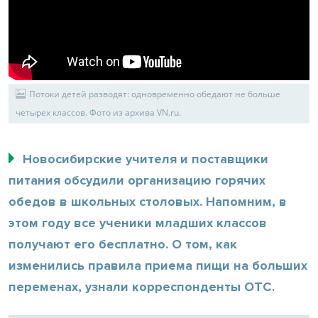
Потоки детей разводят: одновременно обедают не больше
четырех классов. Фото из архива VN.ru.
Новосибирские учителя и поставщики
питания обсудили организацию горячих
обедов в школьных столовых. Напомним, в
этом году все ученики младших классов
получают его бесплатно. О том, как
изменились правила приема пищи на больших
переменах, узнали корреспонденты ОТС.