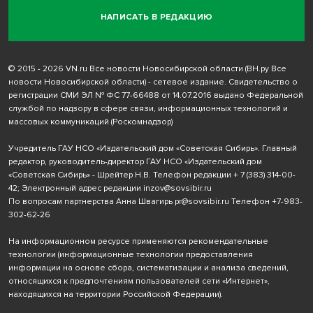
НАПИСАТЬ В РЕДАКЦИЮ
© 2015 - 2026 VN.ru Все новости Новосибирской области (ВН.ру Все
новости Новосибирской области) - сетевое издание. Свидетельство о
регистрации СМИ ЭЛ № ФС 77-66488 от 14.07.2016 выдано Федеральной
службой по надзору в сфере связи, информационных технологий и
массовых коммуникаций (Роскомнадзор)
Учредитель ГАУ НСО «Издательский дом «Советская Сибирь». Главный
редактор, руководитель-директор ГАУ НСО «Издательский дом
«Советская Сибирь» - Шрейтер Н.В. Телефон редакции
+ 7 (383) 314-00-
42
; Электронный адрес редакции
inzov@sovsibir.ru
По вопросам партнерства Анна Швагирь
pr@sovsibir.ru
Телефон
+7-983-
302-62-26
На информационном ресурсе применяются рекомендательные
технологии
(информационные технологии предоставления
информации на основе сбора, систематизации и анализа сведений,
относящихся к предпочтениям пользователей сети «Интернет»,
находящихся на территории Российской Федерации).