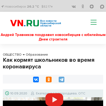
Новосибирск
26.2 °C
$82.17↑
Все новости
Новосибирской
области
Андрей Травников поздравил новосибирцев с юбилейным
Днем строителя
ОБЩЕСТВО
→
Образование
Как кормят школьников во время
коронавируса
10.09.2020
Екатерина Новгородцева, ОТС