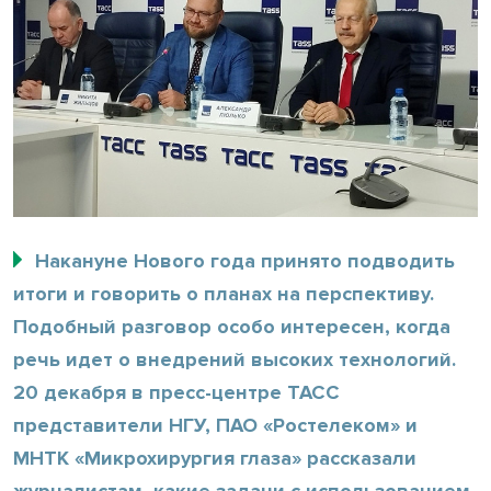
Накануне Нового года принято подводить
итоги и говорить о планах на перспективу.
Подобный разговор особо интересен, когда
речь идет о внедрений высоких технологий.
20 декабря в пресс-центре ТАСС
представители НГУ, ПАО «Ростелеком» и
МНТК «Микрохирургия глаза» рассказали
журналистам, какие задачи с использованием