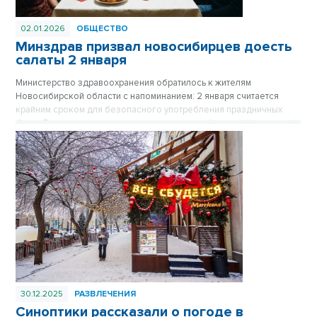
02.01.2026
ОБЩЕСТВО
Минздрав призвал новосибирцев доесть
салаты 2 января
Министерство здравоохранения обратилось к жителям
Новосибирской области с напоминанием: 2 января считается
крайним сроком для безопасного употребления праздничных
блюд. Врачи предупреждают, что салаты с майонезной заправкой
являются идеальной средой для размножения бактерий, и даже
хранение в холодильнике не гарантирует безопасность
продуктов спустя двое суток после приготовления.
30.12.2025
РАЗВЛЕЧЕНИЯ
Синоптики рассказали о погоде в