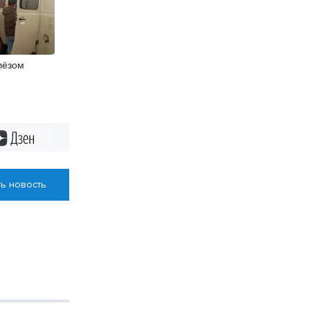
лёзом
ли в
бласти
Дзен
ь новость