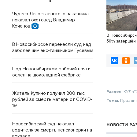
Чудеса Легостаевского заказника
показал охотовед Владимир
Коченов
В Новосибирск
50% завершён 
В Новосибирске перенесли суд над
мостов
заболевшим экс-гаишником Гусевым
Под Новосибирском рабочий почти
ослеп на шоколадной фабрике
Раздел:
КУЛЬТ
Житель Купино получил 200 тыс.
рублей за смерть матери от COVID-
Темы:
Праздн
19
Новосибирский суд наказал
НОВОСТИ РА
водителя за смерть пенсионерки на
вокзале