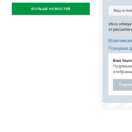
Ахмад Шаха.
БОЛЬШЕ НОВОСТЕЙ
VN.ru обязуе
от рассылки
Искитимски
Психушка д
Вам был
Подпишит
отобраны
Подпис