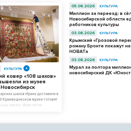
05.08.2026
КУЛЬТУРА
Миллион за переезд: в сё
Новосибирской области е
работников культуры
03.08.2026
КУЛЬТУРА
Крымский «Грозовой пере
роману Бронте покажут на
НОВАТа
03.08.2026
КУЛЬТУРА
Мурал за полтора миллион
КУЛЬТУРА
новосибирский ДК «Юност
ий ковер «108 шахов»
вывезли из музея
в Новосибирск
арских шахов Ирана доставили в
В Краеведческом музее готовят
кошь заката: Иран эпохи
 фондов Государственного музея
ральным экспонатом выставки
ский ковер, сотканный для
ха династии – 11-летнего Султан