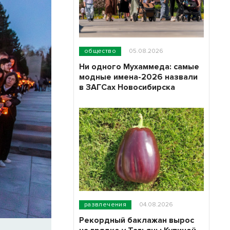
общество
05.08.2026
Ни одного Мухаммеда: самые
модные имена-2026 назвали
в ЗАГСах Новосибирска
развлечения
04.08.2026
Рекордный баклажан вырос