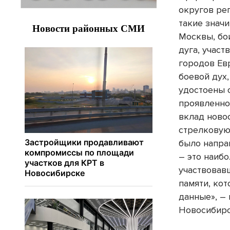
округов ре
такие знач
Москвы, бо
дуга, учас
городов Ев
боевой дух
удостоены 
проявленно
вклад ново
стрелковую
было напра
– это наиб
участвовав
памяти, ко
данные», –
Новосибирс