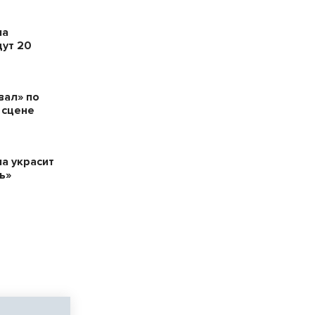
ла
дут 20
вал» по
 сцене
а украсит
ь»