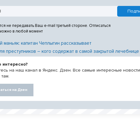
тся не передавать Ваш e-mail третьей стороне. Отписаться
 можно в любой момент
й маньяк: капитан Чеплыгин рассказывает
ля преступников – кого содержат в самой закрытой лечебнице
о интересно?
есь на наш канал в Яндекс. Дзен. Все самые интересные новост
 там.
аться на Дзен