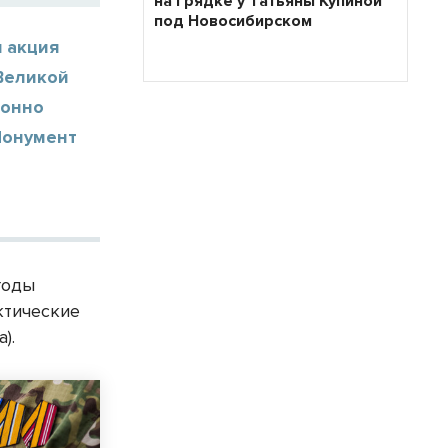
на грядке у Татьяны Купиной
под Новосибирском
 акция
Великой
ионно
Монумент
годы
ктические
).