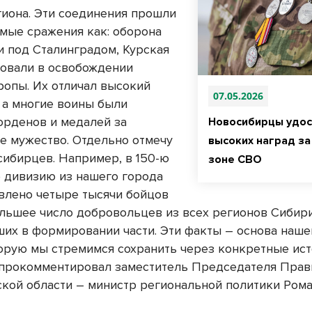
гиона. Эти соединения прошли
имые сражения как: оборона
и под Сталинградом, Курская
твовали в освобождении
ропы. Их отличал высокий
07.05.2026
, а многие воины были
орденов и медалей за
Новосибирцы удос
е мужество. Отдельно отмечу
высоких наград за
сибирцев. Например, в 150-ю
зоне СВО
 дивизию из нашего города
влено четыре тысячи бойцов
ольшее число добровольцев из всех регионов Сибири
ших в формировании части. Эти факты – основа наш
торую мы стремимся сохранить через конкретные ис
 прокомментировал заместитель Председателя Прав
кой области – министр региональной политики Рома