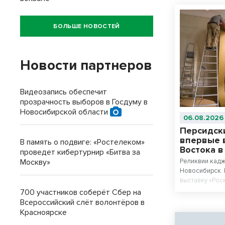
БОЛЬШЕ НОВОСТЕЙ
Новости партнеров
Видеозапись обеспечит
прозрачность выборов в Госдуму в
Новосибирской области
06.08.2026
Персидск
впервые 
В память о подвиге: «Ростелеком»
Востока 
проведет кибертурнир «Битва за
Москву»
Реликвии кадж
Новосибирск. 
выставку «Рос
Каджаров» из
700 участников соберёт Сбер на
Востока. Цент
Всероссийский слёт волонтёров в
станет персид
Красноярске
последнего ша