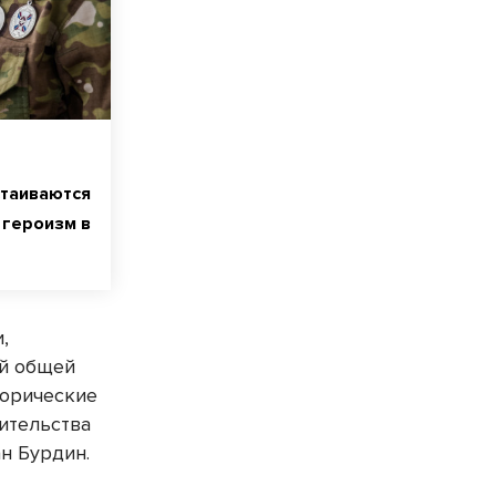
таиваются
 героизм в
,
ей общей
торические
ительства
н Бурдин.