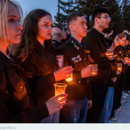
ива VN.ru