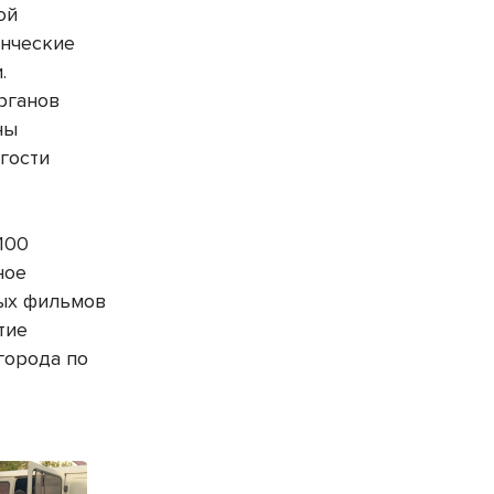
ой
енческие
.
рганов
ны
гости
100
ное
ных фильмов
тие
города по