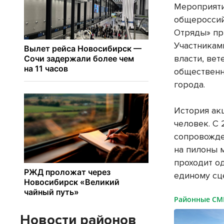
Мероприяти
общероссий
Отряды» пр
Участникам
власти, ве
общественн
города.
История акц
человек. С
сопровожде
на пилоны 
проходит о
единому сц
Районные С
Новости районов