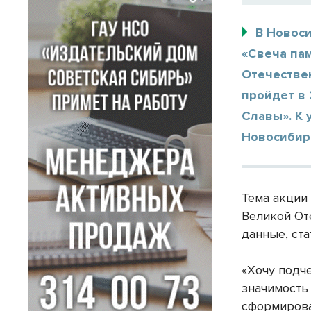
В Новос
«Свеча па
Отечестве
пройдет в
Славы». К 
Новосибир
Тема акции
Великой От
данные, ста
«Хочу подч
значимость
сформирова