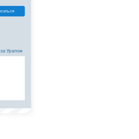
 за Уралом
и