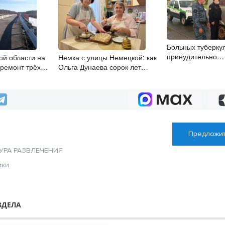
Больных туберку
принудительно
ой области на
Немка с улицы Немецкой: как
госпитализирова
ремонт трёх
Ольга Дунаева сорок лет
Новосибирской о
хранит то, что нельзя забыть
Предложит
УРА
РАЗВЛЕЧЕНИЯ
ики
ЗДЕЛА