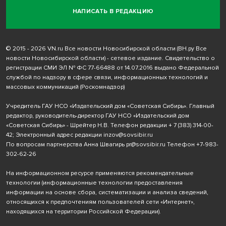
НАПИСАТЬ В РЕДАКЦИЮ
© 2015 - 2026 VN.ru Все новости Новосибирской области (ВН.ру Все
новости Новосибирской области) - сетевое издание. Свидетельство о
регистрации СМИ ЭЛ № ФС 77-66488 от 14.07.2016 выдано Федеральной
службой по надзору в сфере связи, информационных технологий и
массовых коммуникаций (Роскомнадзор)
Учредитель ГАУ НСО «Издательский дом «Советская Сибирь». Главный
редактор, руководитель-директор ГАУ НСО «Издательский дом
«Советская Сибирь» - Шрейтер Н.В. Телефон редакции
+ 7 (383) 314-00-
42
; Электронный адрес редакции
inzov@sovsibir.ru
По вопросам партнерства Анна Швагирь
pr@sovsibir.ru
Телефон
+7-983-
302-62-26
На информационном ресурсе применяются рекомендательные
технологии
(информационные технологии предоставления
информации на основе сбора, систематизации и анализа сведений,
относящихся к предпочтениям пользователей сети «Интернет»,
находящихся на территории Российской Федерации).