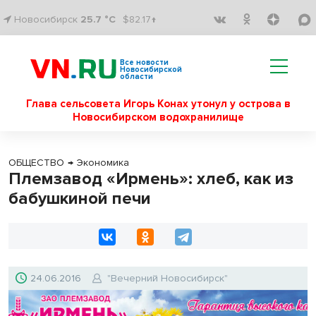
Новосибирск
25.7 °C
$82.17↑
Все новости
Новосибирской
области
Глава сельсовета Игорь Конах утонул у острова в
Новосибирском водохранилище
ОБЩЕСТВО
→
Экономика
Племзавод «Ирмень»: хлеб, как из
бабушкиной печи
24.06.2016
"Вечерний Новосибирск"