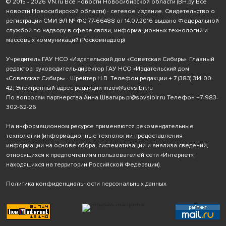
© 2015 - 2026 VN.ru Все новости Новосибирской области (ВН.ру Все
новости Новосибирской области) - сетевое издание. Свидетельство о
регистрации СМИ ЭЛ № ФС 77-66488 от 14.07.2016 выдано Федеральной
службой по надзору в сфере связи, информационных технологий и
массовых коммуникаций (Роскомнадзор)
Учредитель ГАУ НСО «Издательский дом «Советская Сибирь». Главный
редактор, руководитель-директор ГАУ НСО «Издательский дом
«Советская Сибирь» - Шрейтер Н.В. Телефон редакции
+ 7 (383) 314-00-
42
; Электронный адрес редакции
inzov@sovsibir.ru
По вопросам партнерства Анна Швагирь
pr@sovsibir.ru
Телефон
+7-983-
302-62-26
На информационном ресурсе применяются рекомендательные
технологии
(информационные технологии предоставления
информации на основе сбора, систематизации и анализа сведений,
относящихся к предпочтениям пользователей сети «Интернет»,
находящихся на территории Российской Федерации).
Политика конфиденциальности персональных данных