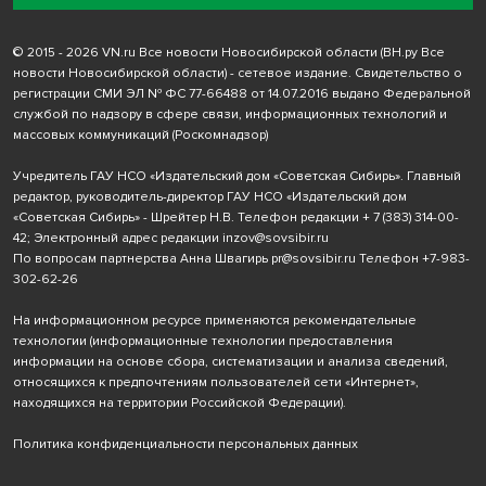
© 2015 - 2026 VN.ru Все новости Новосибирской области (ВН.ру Все
новости Новосибирской области) - сетевое издание. Свидетельство о
регистрации СМИ ЭЛ № ФС 77-66488 от 14.07.2016 выдано Федеральной
службой по надзору в сфере связи, информационных технологий и
массовых коммуникаций (Роскомнадзор)
Учредитель ГАУ НСО «Издательский дом «Советская Сибирь». Главный
редактор, руководитель-директор ГАУ НСО «Издательский дом
«Советская Сибирь» - Шрейтер Н.В. Телефон редакции
+ 7 (383) 314-00-
42
; Электронный адрес редакции
inzov@sovsibir.ru
По вопросам партнерства Анна Швагирь
pr@sovsibir.ru
Телефон
+7-983-
302-62-26
На информационном ресурсе применяются рекомендательные
технологии
(информационные технологии предоставления
информации на основе сбора, систематизации и анализа сведений,
относящихся к предпочтениям пользователей сети «Интернет»,
находящихся на территории Российской Федерации).
Политика конфиденциальности персональных данных