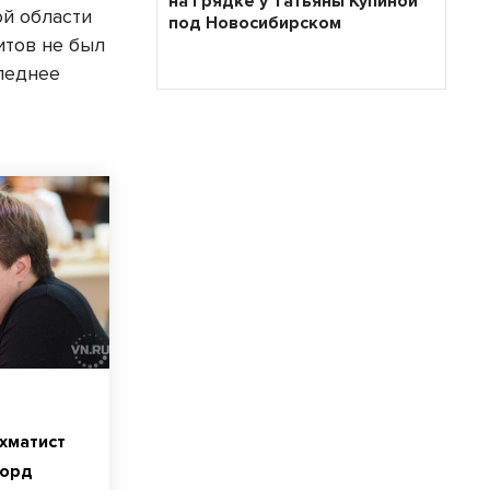
на грядке у Татьяны Купиной
й области
под Новосибирском
итов не был
следнее
хматист
корд