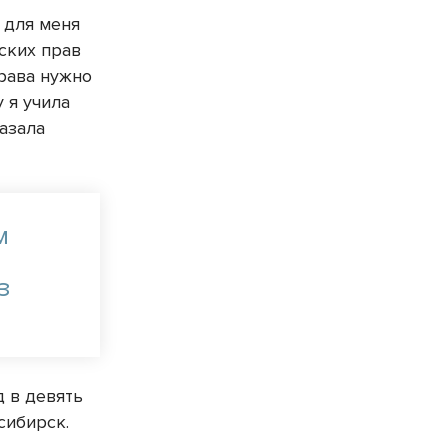
 для меня
ских прав
права нужно
 я учила
казала
м
з
 в девять
сибирск.