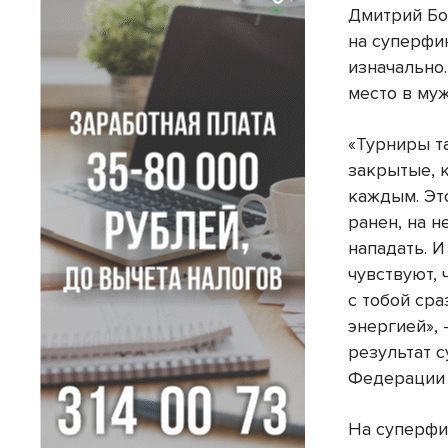
Дмитрий Бо
на суперфи
изначально.
место в му
«Турниры та
закрытые, 
каждым. Это
ранен, на н
нападать. И
чувствуют, 
с тобой сра
энергией»,
результат 
Федерации 
На суперфи