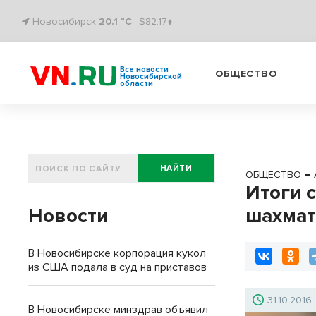
Новосибирск
20.1 °C
$82.17↑
Все новости
ОБЩЕСТВО
Новосибирской
области
НАЙТИ
ОБЩЕСТВО
→
Итоги 
Новости
шахмат
В Новосибирске корпорация кукол
из США подала в суд на приставов
31.10.2016
В Новосибирске минздрав объявил