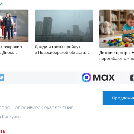
МИ
 поздравил
Дожди и грозы пройдут
с Днём
в Новосибирской области
Детские центры 
а
8 августа
перегибают с «пе
успеха», считает
Предложит
СТВО
НОВОСИБИРСК
РАЗВЛЕЧЕНИЯ
и
Конкурсы
ТЕ