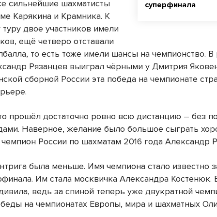
се сильнейшие шахматисты
суперфинала
оме Карякина и Крамника. К
 туру двое участников имели
чков, ещё четверо отставали
олбалла, то есть тоже имели шансы на чемпионство.
ксандр Рязанцев выиграл чёрными у Дмитрия Яковен
нской сборной России эта победа на чемпионате стр
арьере.
что прошёл достаточно ровно всю дистанцию – без п
дами. Наверное, желание было большое сыграть хор
чемпион России по шахматам 2016 года Александр 
нтрига была меньше. Имя чемпиона стало известно з
рфинала. Им стала москвичка Александра Костенюк. 
удивила, ведь за спиной теперь уже двукратной чем
обеды на чемпионатах Европы, мира и шахматных Ол