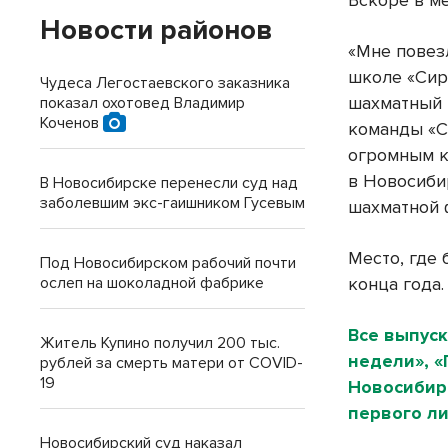
Вскоре в м
Новости районов
«Мне повез
школе «Сир
Чудеса Легостаевского заказника
шахматный 
показал охотовед Владимир
Коченов
команды «С
огромным к
в Новосиби
В Новосибирске перенесли суд над
заболевшим экс-гаишником Гусевым
шахматной 
Место, где
Под Новосибирском рабочий почти
ослеп на шоколадной фабрике
конца года.
Все выпуск
Житель Купино получил 200 тыс.
недели», 
рублей за смерть матери от COVID-
19
Новосибирс
первого л
Новосибирский суд наказал