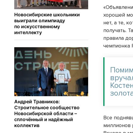
«Объявлени
хорошей мо
нет, а те, 
получать. Т
правила дор
чемпионка 
Помим
вруча
Косте
золот
Все подняв
миллионов 