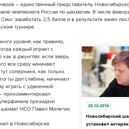
чаров – единственный представитель Новосибирско
нале чемпионата России по шахматам. В числе фавор
 Смог заработать 2,5 балла и в результате занял по
жском турнире.
кого уровня, как правило,
когда каждый играет с
 как в джунглях: если зверь
его все сразу начинают
 тут соперники, как только
что ты дал слабину, начинают
зу играть с удвоенной
 – прокомментировал
суперфинала президент
28.10.2016
шахмат НСО Павел Малетин.
Новосибирский ша
нал в Новосибирске
установил антире