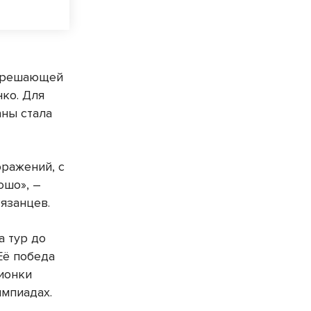
 В решающей
ко. Для
аны стала
оражений, с
ошо», –
Рязанцев.
а тур до
Её победа
пионки
импиадах.