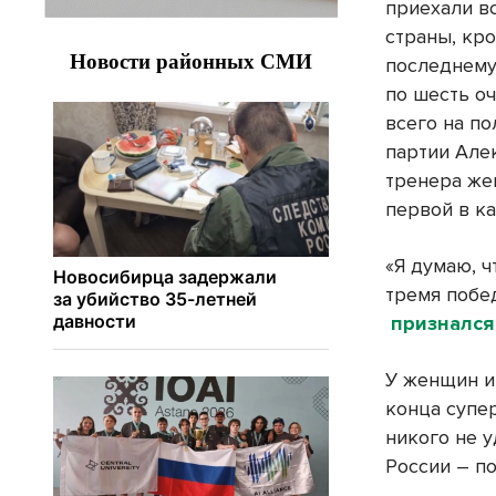
приехали в
страны, кр
последнему
по шесть о
всего на п
партии Але
тренера же
первой в к
«Я думаю, 
тремя побе
признался
У женщин и
конца супе
никого не 
России – п