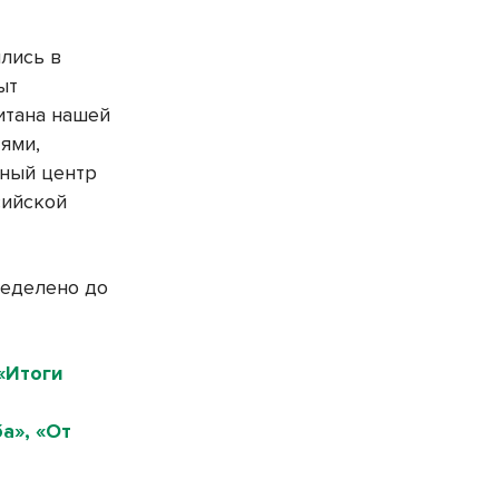
лись в
ыт
итана нашей
ями,
бный центр
сийской
ределено до
«Итоги
а», «От