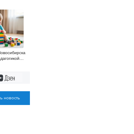
Новосибирска
дагогикой
 психолог
Дзен
ь новость