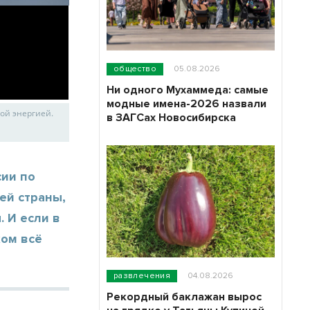
общество
05.08.2026
Ни одного Мухаммеда: самые
модные имена-2026 назвали
ной энергией.
в ЗАГСах Новосибирска
сии по
ей страны,
 И если в
ком всё
развлечения
04.08.2026
Рекордный баклажан вырос