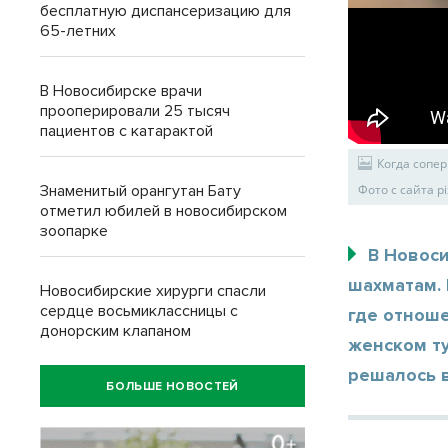
бесплатную диспансеризацию для
65-летних
В Новосибирске врачи
прооперировали 25 тысяч
пациентов с катарактой
Когда сопер
Знаменитый орангутан Бату
Фото с сайта p
отметил юбилей в новосибирском
зоопарке
В Новос
шахматам. 
Новосибирские хирурги спасли
сердце восьмиклассницы с
где отноше
донорским клапаном
женском т
решалось 
БОЛЬШЕ НОВОСТЕЙ