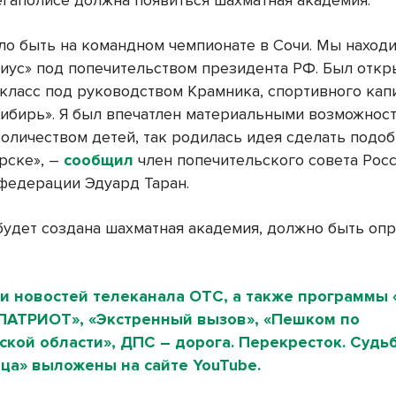
егаполисе должна появиться шахматная академия.
ло быть на командном чемпионате в Сочи. Мы находи
иус» под попечительством президента РФ. Был откр
класс под руководством Крамника, спортивного кап
ибирь». Я был впечатлен материальными возможност
оличеством детей, так родилась идея сделать подо
рске», –
сообщил
член попечительского совета Рос
федерации Эдуард Таран.
 будет создана шахматная академия, должно быть оп
и новостей телеканала ОТС, а также программы 
«ПАТРИОТ», «Экстренный вызов», «Пешком по
кой области», ДПС – дорога. Перекресток. Судьб
ица» выложены на сайте
YouTube
.