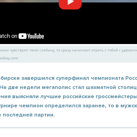
ники чувствуют твою слабину, то сразу начинают играть с тобой с удвоен
ixabay.com
ибирске завершился суперфинал чемпионата Рос
На две недели мегаполис стал шахматной столиц
ния выясняли лучшие российские гроссмейстеры.
урнире чемпион определился заранее, то в мужс
в последней партии.