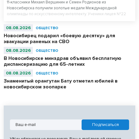
11-классники Михаил Вершинин и Семен Родионов из
Новосибирска получили золотые медали Международной
олимпиады по искусственному интеллекту. Ученики лицея №22
«Надежда Сибири» в составе российской сборной стали
абсолютными чемпионами соревнований.
08.08.2026
ОБЩЕСТВО
Новосибирец подарил «боевую десятку» для
эвакуации раненых на СВО
08.08.2026
ОБЩЕСТВО
В Новосибирске минздрав объявил бесплатную
диспансеризацию для 65-летних
08.08.2026
ОБЩЕСТВО
Знаменитый орангутан Бату отметил юбилей в
новосибирском зоопарке
VN.ru обязуется не передавать Ваш e-mail третьей стороне.