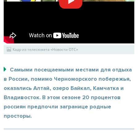
Кадр из телесюжета «Новости ОТС»
Самыми посещаемыми местами для отдыха
в России, помимо Черноморского побережья,
оказались Алтай, озеро Байкал, Камчатка и
Владивосток. В этом сезоне 20 процентов
россиян предпочли загранице родные
просторы.