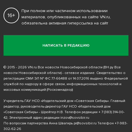
При полном или частичном использовании
16+
материалов, опубликованных на сайте VN.ru,
обязательна активная гиперссылка на сайт
НАПИСАТЬ В РЕДАКЦИЮ
© 2015 - 2026 VN.ru Все новости Новосибирской области (ВН.ру Все
новости Новосибирской области) - сетевое издание. Свидетельство о
регистрации СМИ ЭЛ № ФС 77-66488 от 14.07.2016 выдано Федеральной
службой по надзору в сфере связи, информационных технологий и
массовых коммуникаций (Роскомнадзор)
Учредитель ГАУ НСО «Издательский дом «Советская Сибирь». Главный
редактор, руководитель-директор ГАУ НСО «Издательский дом
«Советская Сибирь» - Шрейтер Н.В. Телефон редакции
+ 7 (383) 314-00-
42
; Электронный адрес редакции
inzov@sovsibir.ru
По вопросам партнерства Анна Швагирь
pr@sovsibir.ru
Телефон
+7-983-
302-62-26