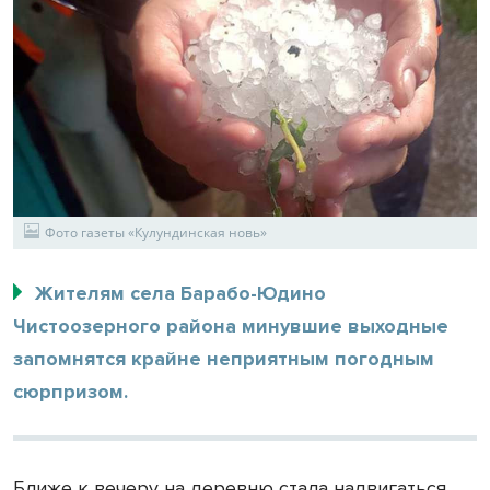
Фото газеты «Кулундинская новь»
Жителям села Барабо-Юдино
Чистоозерного района минувшие выходные
запомнятся крайне неприятным погодным
сюрпризом.
Ближе к вечеру на деревню стала надвигаться