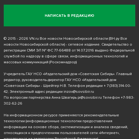
НАПИСАТЬ В РЕДАКЦИЮ
© 2015 - 2026 VN.ru Все новости Новосибирской области (ВН.ру Все
новости Новосибирской области) - сетевое издание. Свидетельство о
регистрации СМИ ЭЛ № ФС 77-66488 от 14.07.2016 выдано Федеральной
службой по надзору в сфере связи, информационных технологий и
массовых коммуникаций (Роскомнадзор)
Учредитель ГАУ НСО «Издательский дом «Советская Сибирь». Главный
редактор, руководитель-директор ГАУ НСО «Издательский дом
«Советская Сибирь» - Шрейтер Н.В. Телефон редакции
+ 7 (383) 314-00-
42
; Электронный адрес редакции
inzov@sovsibir.ru
По вопросам партнерства Анна Швагирь
pr@sovsibir.ru
Телефон
+7-983-
302-62-26
На информационном ресурсе применяются рекомендательные
технологии
(информационные технологии предоставления
информации на основе сбора, систематизации и анализа сведений,
относящихся к предпочтениям пользователей сети «Интернет»,
находящихся на территории Российской Федерации).