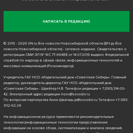
НАПИСАТЬ В РЕДАКЦИЮ
© 2015 - 2026 VN.ru Все новости Новосибирской области (ВН.ру Все
новости Новосибирской области) - сетевое издание. Свидетельство о
регистрации СМИ ЭЛ № ФС 77-66488 от 14.07.2016 выдано Федеральной
службой по надзору в сфере связи, информационных технологий и
массовых коммуникаций (Роскомнадзор)
Учредитель ГАУ НСО «Издательский дом «Советская Сибирь». Главный
редактор, руководитель-директор ГАУ НСО «Издательский дом
«Советская Сибирь» - Шрейтер Н.В. Телефон редакции
+ 7 (383) 314-00-
42
; Электронный адрес редакции
inzov@sovsibir.ru
По вопросам партнерства Анна Швагирь
pr@sovsibir.ru
Телефон
+7-983-
302-62-26
На информационном ресурсе применяются рекомендательные
технологии
(информационные технологии предоставления
информации на основе сбора, систематизации и анализа сведений,