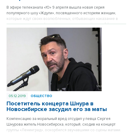
В эфире телеканала «Ю» 9 апреля вышла новая серия
популярного шоу «Ждули», посвященного историям женщин,
которые ждут своих возлюбленных, отбывающих наказание в
местах лишения свободы. На этот раз героиней стала 24-летняя
жительница Новосибирска Вероника Свирюкова, которая
оказалась перед сложным выбором: связать свою жизнь с
заключенным Дмитрием Лыткиным или прислушаться к мнению
близких. Отсутствие поддержки со стороны родных и друзей,
кажется, не остановило девушку, но реальность оказалась
суровее ожиданий.
05.12.2019
ОБЩЕСТВО
Посетитель концерта Шнура в
Новосибирске засудил его за маты
Компенсацию за моральный вред отсудил у певца Сергея
Шнурова житель Новосибирска, который, сходив на концерт
группы «Ленинград», оскорбился звучавшими со сцены матами.