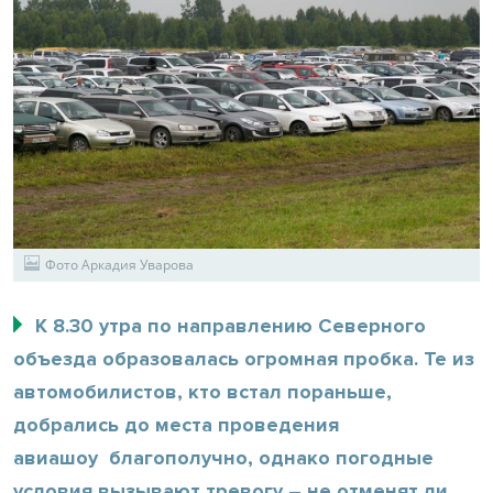
Фото Аркадия Уварова
К 8.30 утра по направлению Северного
объезда образовалась огромная пробка. Те из
автомобилистов, кто встал пораньше,
добрались до места проведения
авиашоу благополучно, однако погодные
условия вызывают тревогу – не отменят ли