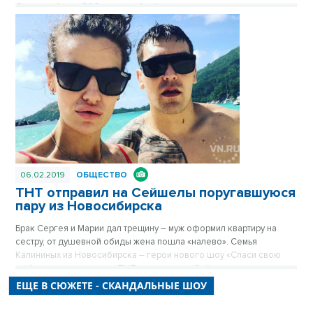
Он потребовал 300 тысяч рублей.
06.02.2019
ОБЩЕСТВО
ТНТ отправил на Сейшелы поругавшуюся
пару из Новосибирска
Брак Сергея и Марии дал трещину – муж оформил квартиру на
сестру, от душевной обиды жена пошла «налево». Семья
Калининых из Новосибирска – герои нового шоу «Спаси свою
любовь» на телеканале ТНТ – улетели на Сейшелы, но успели
рассказать VN.ru, на что готовы ради сохранения семьи, и о самом
ЕЩЕ В СЮЖЕТЕ - СКАНДАЛЬНЫЕ ШОУ
проекте.