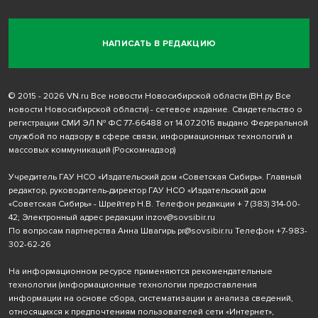
НАПИСАТЬ В РЕДАКЦИЮ
© 2015 - 2026 VN.ru Все новости Новосибирской области (ВН.ру Все
новости Новосибирской области) - сетевое издание. Свидетельство о
регистрации СМИ ЭЛ № ФС 77-66488 от 14.07.2016 выдано Федеральной
службой по надзору в сфере связи, информационных технологий и
массовых коммуникаций (Роскомнадзор)
Учредитель ГАУ НСО «Издательский дом «Советская Сибирь». Главный
редактор, руководитель-директор ГАУ НСО «Издательский дом
«Советская Сибирь» - Шрейтер Н.В. Телефон редакции
+ 7 (383) 314-00-
42
; Электронный адрес редакции
inzov@sovsibir.ru
По вопросам партнерства Анна Швагирь
pr@sovsibir.ru
Телефон
+7-983-
302-62-26
На информационном ресурсе применяются рекомендательные
технологии
(информационные технологии предоставления
информации на основе сбора, систематизации и анализа сведений,
относящихся к предпочтениям пользователей сети «Интернет»,