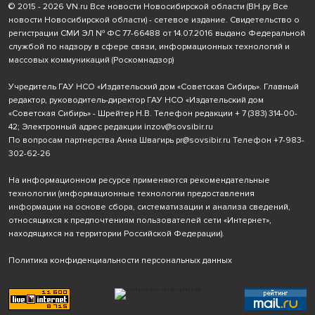
© 2015 - 2026 VN.ru Все новости Новосибирской области (ВН.ру Все
новости Новосибирской области) - сетевое издание. Свидетельство о
регистрации СМИ ЭЛ № ФС 77-66488 от 14.07.2016 выдано Федеральной
службой по надзору в сфере связи, информационных технологий и
массовых коммуникаций (Роскомнадзор)
Учредитель ГАУ НСО «Издательский дом «Советская Сибирь». Главный
редактор, руководитель-директор ГАУ НСО «Издательский дом
«Советская Сибирь» - Шрейтер Н.В. Телефон редакции
+ 7 (383) 314-00-
42
; Электронный адрес редакции
inzov@sovsibir.ru
По вопросам партнерства Анна Швагирь
pr@sovsibir.ru
Телефон
+7-983-
302-62-26
На информационном ресурсе применяются рекомендательные
технологии
(информационные технологии предоставления
информации на основе сбора, систематизации и анализа сведений,
относящихся к предпочтениям пользователей сети «Интернет»,
находящихся на территории Российской Федерации).
Политика конфиденциальности персональных данных