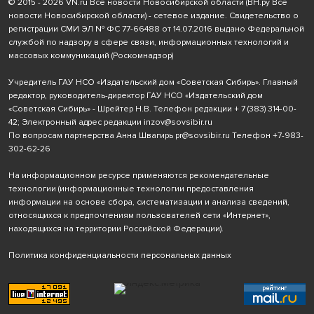
© 2015 - 2026 VN.ru Все новости Новосибирской области (ВН.ру Все
новости Новосибирской области) - сетевое издание. Свидетельство о
регистрации СМИ ЭЛ № ФС 77-66488 от 14.07.2016 выдано Федеральной
службой по надзору в сфере связи, информационных технологий и
массовых коммуникаций (Роскомнадзор)
Учредитель ГАУ НСО «Издательский дом «Советская Сибирь». Главный
редактор, руководитель-директор ГАУ НСО «Издательский дом
«Советская Сибирь» - Шрейтер Н.В. Телефон редакции
+ 7 (383) 314-00-
42
; Электронный адрес редакции
inzov@sovsibir.ru
По вопросам партнерства Анна Швагирь
pr@sovsibir.ru
Телефон
+7-983-
302-62-26
На информационном ресурсе применяются рекомендательные
технологии
(информационные технологии предоставления
информации на основе сбора, систематизации и анализа сведений,
относящихся к предпочтениям пользователей сети «Интернет»,
находящихся на территории Российской Федерации).
Политика конфиденциальности персональных данных