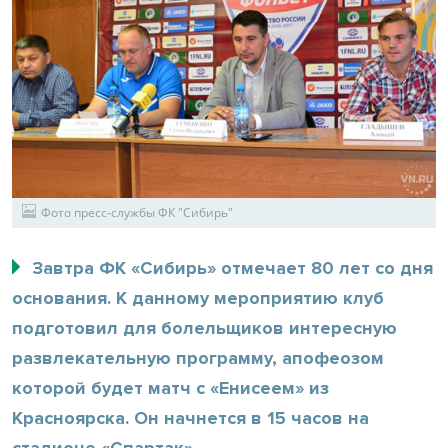
Фото пресс-службы ФК "Сибирь"
Завтра ФК «Сибирь» отмечает 80 лет со дня
основания. К данному мероприятию клуб
подготовил для болельщиков интересную
развлекательную программу, апофеозом
которой будет матч с «Енисеем» из
Красноярска. Он начнется в 15 часов на
стадионе «Спартак».