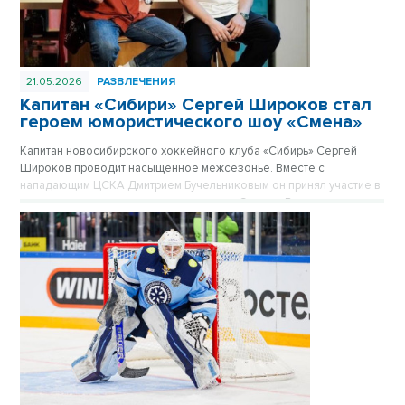
21.05.2026
РАЗВЛЕЧЕНИЯ
Капитан «Сибири» Сергей Широков стал
героем юмористического шоу «Смена»
Капитан новосибирского хоккейного клуба «Сибирь» Сергей
Широков проводит насыщенное межсезонье. Вместе с
нападающим ЦСКА Дмитрием Бучельниковым он принял участие в
новом выпуске юмористического шоу «Смена». В компании
популярных комиков Евгения Чебаткова и Алексея Стаховича
хоккеист примерил на себя роль актера, обсудил завершение
карьеры и поделился планами на лето.