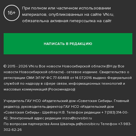
При полном или частичном использовании
16+
материалов, опубликованных на сайте VN.ru,
обязательна активная гиперссылка на сайт
НАПИСАТЬ В РЕДАКЦИЮ
© 2015 - 2026 VN.ru Все новости Новосибирской области (ВН.ру Все
новости Новосибирской области) - сетевое издание. Свидетельство о
регистрации СМИ ЭЛ № ФС 77-66488 от 14.07.2016 выдано Федеральной
службой по надзору в сфере связи, информационных технологий и
массовых коммуникаций (Роскомнадзор)
Учредитель ГАУ НСО «Издательский дом «Советская Сибирь». Главный
редактор, руководитель-директор ГАУ НСО «Издательский дом
«Советская Сибирь» - Шрейтер Н.В. Телефон редакции
+ 7 (383) 314-00-
42
; Электронный адрес редакции
inzov@sovsibir.ru
По вопросам партнерства Анна Швагирь
pr@sovsibir.ru
Телефон
+7-983-
302-62-26