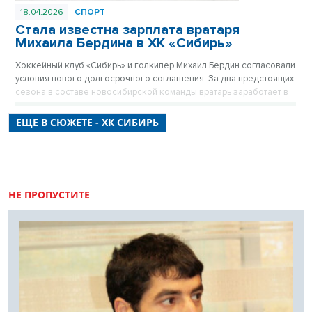
18.04.2026
СПОРТ
Стала известна зарплата вратаря
Михаила Бердина в ХК «Сибирь»
Хоккейный клуб «Сибирь» и голкипер Михаил Бердин согласовали
условия нового долгосрочного соглашения. За два предстоящих
сезона в составе новосибирской команды вратарь заработает в
общей сложности 87 миллионов рублей, что делает его одним из
самых высокооплачиваемых игроков клуба.
ЕЩЕ В СЮЖЕТЕ - ХК СИБИРЬ
НЕ ПРОПУСТИТЕ