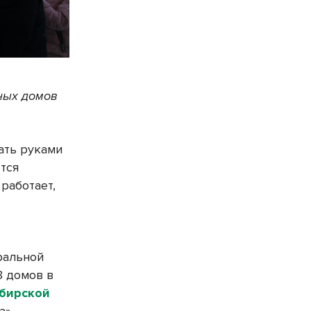
ных домов
ать руками
ется
работает,
ральной
8 домов в
бирской
а».