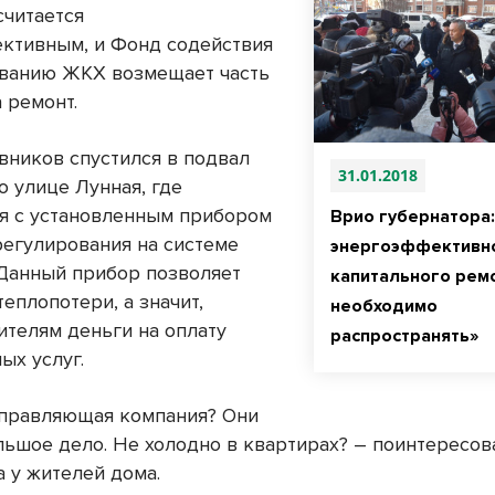
считается
ктивным, и Фонд содействия
ванию ЖКХ возмещает часть
а ремонт.
вников спустился в подвал
31.01.2018
о улице Лунная, где
я с установленным прибором
Врио губернатора
регулирования на системе
энергоэффективн
 Данный прибор позволяет
капитального рем
еплопотери, а значит,
необходимо
ителям деньги на оплату
распространять»
ых услуг.
управляющая компания? Они
льшое дело. Не холодно в квартирах? – поинтересов
а у жителей дома.