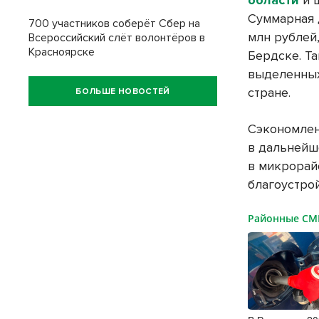
Суммарная 
700 участников соберёт Сбер на
млн рублей
Всероссийский слёт волонтёров в
Красноярске
Бердске. Т
выделенных
стране.
БОЛЬШЕ НОВОСТЕЙ
Сэкономлен
в дальнейш
в микрорай
благоустрой
Районные С