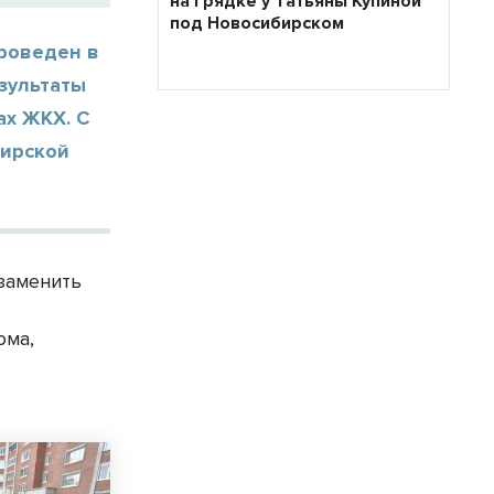
на грядке у Татьяны Купиной
под Новосибирском
роведен в
езультаты
ах ЖКХ. С
бирской
 заменить
ома,