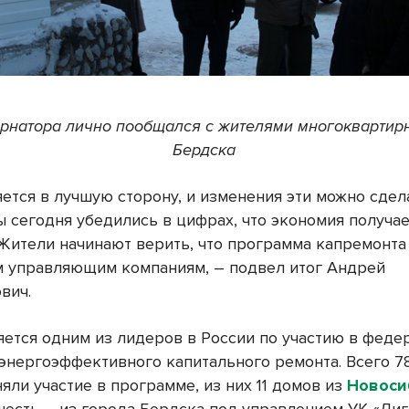
ернатора лично пообщался с жителями многоквартир
Бердска
ется в лучшую сторону, и изменения эти можно сдел
ы сегодня убедились в цифрах, что экономия получа
 Жители начинают верить, что программа капремонта 
м управляющим компаниям, – подвел итог Андрей
вич.
яется одним из лидеров в России по участию в феде
энергоэффективного капитального ремонта. Всего 7
яли участие в программе, из них 11 домов из
Новоси
есть – из города Бердска под управлением УК «Лиг