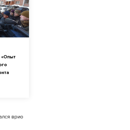
: «Опыт
ого
онта
ался врио