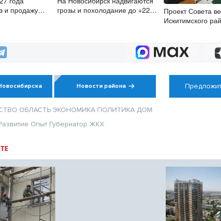
27 года
На Новосибирск надвигаются
з и продажу
грозы и похолодание до +22
Проект Совета в
, 3 и 4
градусов
Искитимского ра
грант Новосибирс
Предложит
Новосибирска
Новости района
СТВО
ОБЛАСТЬ
ЭКОНОМИКА
ПОЛИТИКА
ДОМ
Развитие
Опыт
Губернатор
ЖКХ
ТЕ