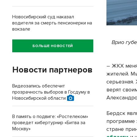
Новосибирский суд наказал
водителя за смерть пенсионерки на
вокзале
Врио губ
БОЛЬШЕ НОВОСТЕЙ
– ЖКХ меня
Новости партнеров
жителей. М
серьезная.
Видеозапись обеспечит
верят свои
прозрачность выборов в Госдуму в
Александро
Новосибирской области
Бердск явл
В память о подвиге: «Ростелеком»
программе 
проведет кибертурнир «Битва за
стране прин
Москву»
области
и ш