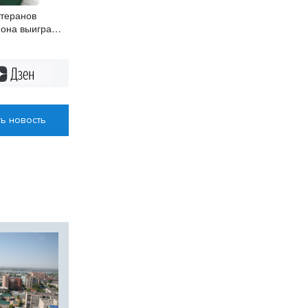
етеранов
йона выиграл
кой области
Дзен
ь новость