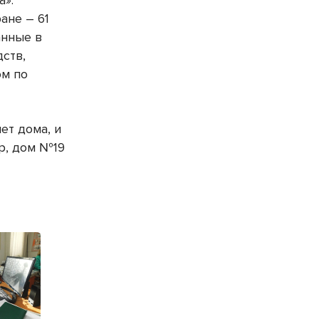
ане – 61
анные в
ств,
ом по
ет дома, и
р, дом №19