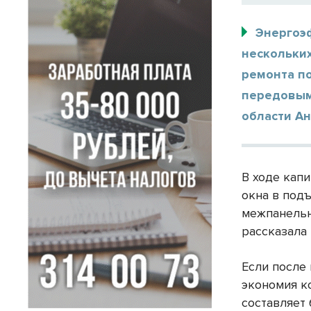
Энергоэ
нескольких
ремонта п
передовым
области Ан
В ходе кап
окна в под
межпанельн
рассказала
Если после
экономия к
составляет 