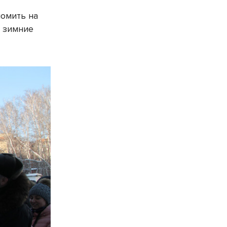
номить на
е зимние