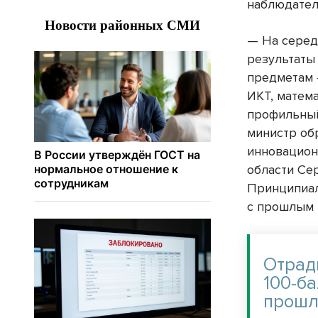
наблюдател
— На серед
результаты
предметам 
ИКТ, матем
профильный
министр об
инновацион
области Се
Принципиал
с прошлым 
Отрад
100-ба
прошл