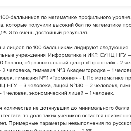
 100-балльников по математике профильного уровня.
в, которые получили высокий бал по математике пр
8,1%. Это очень достойный результат.
 и лицеев по 100-балльникам лидируют следующие
льные учреждения. Информатика и ИКТ: СУНЦ НГУ –
0 баллов, образовательный центр «Горностай» - 2 че
 2 человека, гимназия №3 Академгородка – 1 челов
овек, гимназия №11 «Гармония» - 1. По математике 
НЦ НГУ – 3 человека, лицей №130 – 2 человека, гим
- 1 человек, экономический лицей – 1 человек.
ся количества не дотянувших до минимального балла
ттестата, то доля таких учеников остается неизменн
лет. Примерные параметры невыполнения по русско
о математике базового уровня – 2,8%.