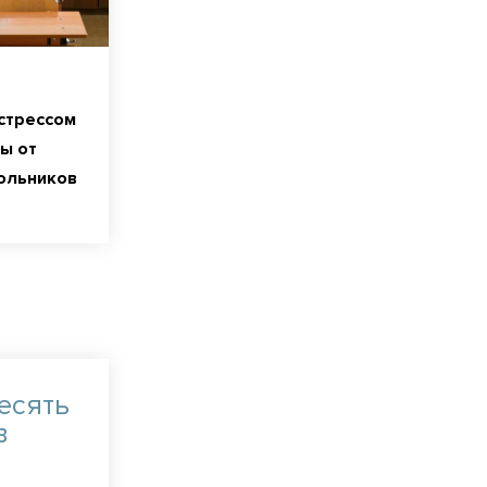
 стрессом
ы от
ольников
десять
в