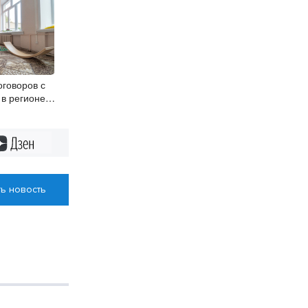
оговоров с
 в регионе
нционно
Дзен
ь новость