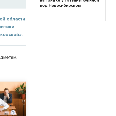
на грядке у Татьяны Купиной
под Новосибирском
ой области
литики
ковской».
едметам,