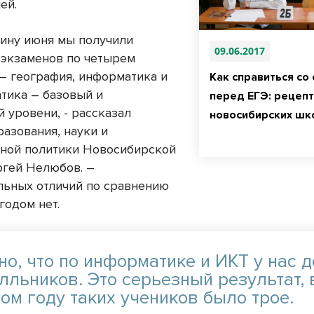
ей.
ину июня мы получили
09.06.2017
 экзаменов по четырем
– география, информатика и
Как справиться со
атика – базовый и
перед ЕГЭ: рецепт
 уровени, - рассказал
новосибирских шк
разования, науки и
ной политики Новосибирской
ргей Нелюбов. –
ьных отличий по сравнению
годом нет.
но, что по информатике и ИКТ у нас 
лльников. Это серьезный результат, 
ом году таких учеников было трое.