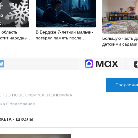
 область
В Бердске 7-летний мальчик
стит народные
потерял память после
Большую часть д
нападения у магазина
детскими садами
заключают диста
Предложит
СТВО
НОВОСИБИРСК
ЭКОНОМИКА
ика
Образование
ЖЕТА - ШКОЛЫ