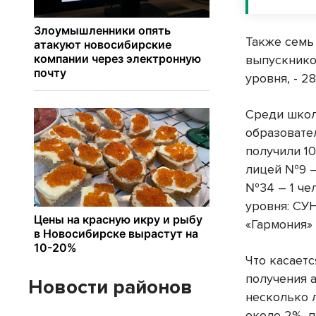
Также семь
выпускнико
уровня, - 2
Среди школ
образовате
получили 10
лицей №9 –
№34 – 1 чел
уровня: СУ
«Гармония» 
Что касает
получения а
Новости районов
несколько 
около 2%, п