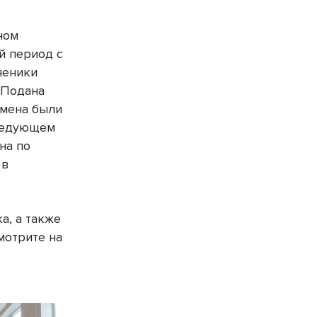
ном
й период с
ченики
 Подана
амена были
следующем
на по
 в
а, а также
мотрите на