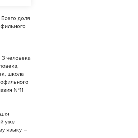
 Всего доля
офильного
 3 человека
ловека,
ек, школа
профильного
назия №11
 для
ой уже
му языку –