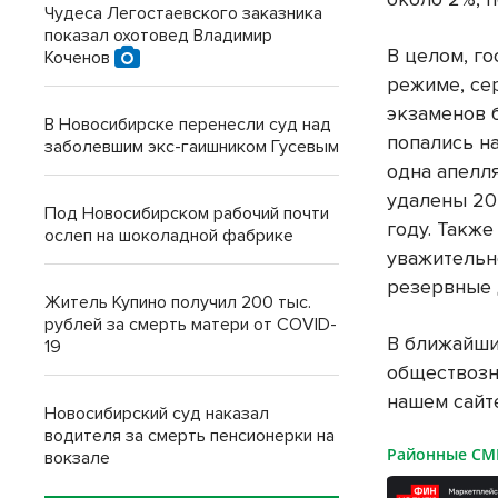
Чудеса Легостаевского заказника
показал охотовед Владимир
В целом, го
Коченов
режиме, се
экзаменов 
В Новосибирске перенесли суд над
попались н
заболевшим экс-гаишником Гусевым
одна апелля
удалены 20
Под Новосибирском рабочий почти
году. Такж
ослеп на шоколадной фабрике
уважительн
резервные 
Житель Купино получил 200 тыс.
рублей за смерть матери от COVID-
В ближайши
19
обществозн
нашем сайт
Новосибирский суд наказал
водителя за смерть пенсионерки на
Районные С
вокзале