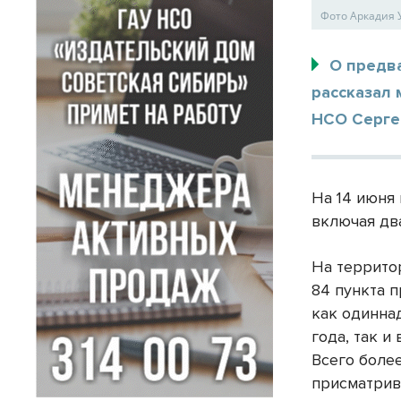
Фото Аркадия 
О предва
рассказал 
НСО Сергей
На 14 июня
включая два
На террито
84 пункта 
как одинна
года, так и
Всего боле
присматрив