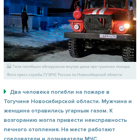
Тела погибших обнаружили внутри дома при тушении пожара.
Фото пресс-службы ГУ МЧС России по Новосибирской области
Два человека погибли на пожаре в
Тогучине Новосибирской области. Мужчина и
женщина отравились угарным газом. К
возгоранию могла привести неисправность
печного отопления. На месте работают
следователи и дознаватели МЧС.