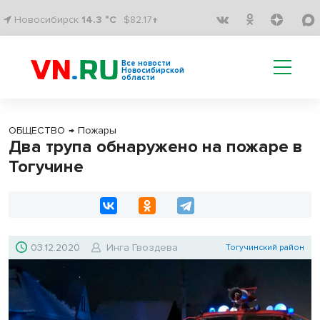
Новосибирск
14.3 °C
$82.17↑
Все новости
Новосибирской
области
ОБЩЕСТВО
→
Пожары
Два трупа обнаружено на пожаре в
Тогучине
03.12.2020
Инга Гвоздева
Тогучинский район