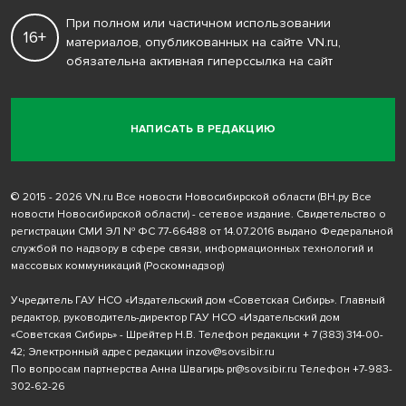
При полном или частичном использовании
16+
материалов, опубликованных на сайте VN.ru,
обязательна активная гиперссылка на сайт
НАПИСАТЬ В РЕДАКЦИЮ
© 2015 - 2026 VN.ru Все новости Новосибирской области (ВН.ру Все
новости Новосибирской области) - сетевое издание. Свидетельство о
регистрации СМИ ЭЛ № ФС 77-66488 от 14.07.2016 выдано Федеральной
службой по надзору в сфере связи, информационных технологий и
массовых коммуникаций (Роскомнадзор)
Учредитель ГАУ НСО «Издательский дом «Советская Сибирь». Главный
редактор, руководитель-директор ГАУ НСО «Издательский дом
«Советская Сибирь» - Шрейтер Н.В. Телефон редакции
+ 7 (383) 314-00-
42
; Электронный адрес редакции
inzov@sovsibir.ru
По вопросам партнерства Анна Швагирь
pr@sovsibir.ru
Телефон
+7-983-
302-62-26