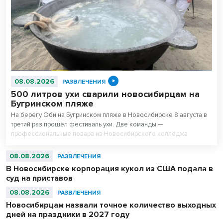
08.08.2026
РАЗВЛЕЧЕНИЯ
500 литров ухи сварили новосибирцам на
Бугринском пляже
На берегу Оби на Бугринском пляже в Новосибирске 8 августа в
третий раз прошёл фестиваль ухи. Две команды —
профессиональные повара из Новосибирского колледжа
питания и любители — сварили вместе 500 литров супа. После
приготовления очередь отдыхающих на пляже выстроилась за
08.08.2026
РАЗВЛЕЧЕНИЯ
бесплатной ухой – голодным не ушел никто.
В Новосибирске корпорация кукол из США подала в
суд на приставов
08.08.2026
РАЗВЛЕЧЕНИЯ
Новосибирцам назвали точное количество выходных
дней на праздники в 2027 году