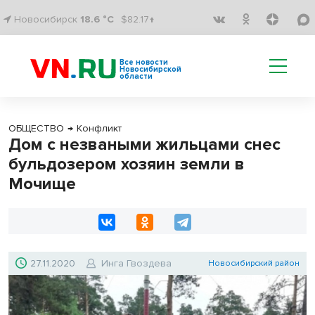
Новосибирск
18.6 °C
$82.17↑
Все новости
Новосибирской
области
ОБЩЕСТВО
→
Конфликт
Дом с незваными жильцами снес
бульдозером хозяин земли в
Мочище
27.11.2020
Инга Гвоздева
Новосибирский район