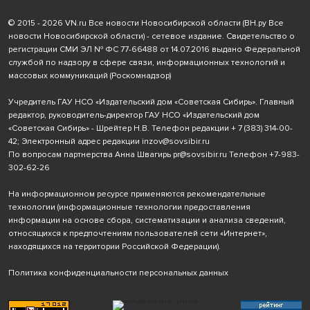
© 2015 - 2026 VN.ru Все новости Новосибирской области (ВН.ру Все
новости Новосибирской области) - сетевое издание. Свидетельство о
регистрации СМИ ЭЛ № ФС 77-66488 от 14.07.2016 выдано Федеральной
службой по надзору в сфере связи, информационных технологий и
массовых коммуникаций (Роскомнадзор)
Учредитель ГАУ НСО «Издательский дом «Советская Сибирь». Главный
редактор, руководитель-директор ГАУ НСО «Издательский дом
«Советская Сибирь» - Шрейтер Н.В. Телефон редакции
+ 7 (383) 314-00-
42
; Электронный адрес редакции
inzov@sovsibir.ru
По вопросам партнерства Анна Швагирь
pr@sovsibir.ru
Телефон
+7-983-
302-62-26
На информационном ресурсе применяются рекомендательные
технологии
(информационные технологии предоставления
информации на основе сбора, систематизации и анализа сведений,
относящихся к предпочтениям пользователей сети «Интернет»,
находящихся на территории Российской Федерации).
Политика конфиденциальности персональных данных