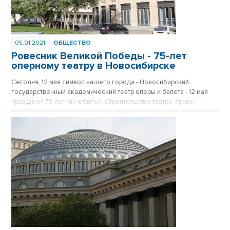
05.01.2021
ОБЩЕСТВО
Ровесник Великой Победы - 75-лет
оперному театру в Новосибирске
Сегодня, 12 мая символ нашего города - Новосибирский
государственный академический театр оперы и балета - 12 мая
празднует 75-летний юбилей. Строительство театра, яркие,
дерзкие идеи архитекторов, репрессированные рабочие и
инженеры, творческие, смелые эксперименты режиссеров – в
жизни театра отражена вся история нашей страны, история
Новосибирска. Публикуется повторно в рубрике «Лучшие
материалы VN.RU 2020».