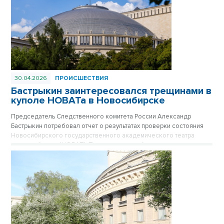
30.04.2026
ПРОИСШЕСТВИЯ
Бастрыкин заинтересовался трещинами в
куполе НОВАТа в Новосибирске
Председатель Следственного комитета России Александр
Бастрыкин потребовал отчет о результатах проверки состояния
Новосибирского государственного академического театра
оперы и балета (НОВАТ). Поводом стали обращения
общественников и публикации в СМИ о критическом состоянии
объекта культурного наследия федерального значения, включая
появление трещин в его знаменитом куполе.