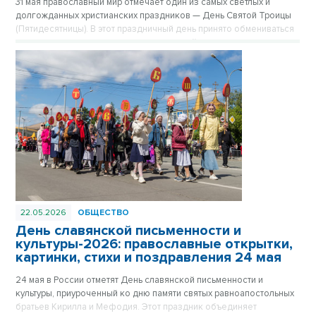
31 мая православный мир отмечает один из самых светлых и
долгожданных христианских праздников — День Святой Троицы
(Пятидесятницы). В этот праздничный день принято обмениваться
теплыми пожеланиями, делиться духовной радостью и отправлять
душевные поздравления тем, кто дорог сердцу.
22.05.2026
ОБЩЕСТВО
День славянской письменности и
культуры-2026: православные открытки,
картинки, стихи и поздравления 24 мая
24 мая в России отметят День славянской письменности и
культуры, приуроченный ко дню памяти святых равноапостольных
братьев Кирилла и Мефодия. Этот праздник объединяет