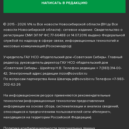
НАПИСАТЬ В РЕДАКЦИЮ
© 2015 - 2026 VN.ru Все новости Новосибирской области (ВН.ру Все
новости Новосибирской области) - сетевое издание. Свидетельство о
регистрации СМИ ЭЛ № ФС 77-66488 от 14.07.2016 выдано Федеральной
службой по надзору в сфере связи, информационных технологий и
массовых коммуникаций (Роскомнадзор)
Учредитель ГАУ НСО «Издательский дом «Советская Сибирь». Главный
редактор, руководитель-директор ГАУ НСО «Издательский дом
«Советская Сибирь» - Шрейтер Н.В. Телефон редакции
+ 7 (383) 314-00-
42
; Электронный адрес редакции
inzov@sovsibir.ru
По вопросам партнерства Анна Швагирь
pr@sovsibir.ru
Телефон
+7-983-
302-62-26
На информационном ресурсе применяются рекомендательные
технологии
(информационные технологии предоставления
информации на основе сбора, систематизации и анализа сведений,
относящихся к предпочтениям пользователей сети «Интернет»,
находящихся на территории Российской Федерации).
Политика конфиденциальности персональных данных