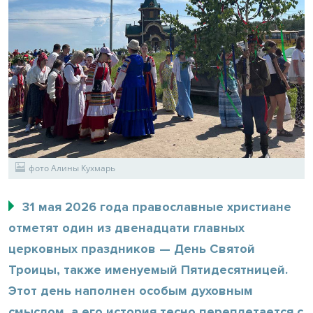
фото Алины Кухмарь
31 мая 2026 года православные христиане
отметят один из двенадцати главных
церковных праздников — День Святой
Троицы, также именуемый Пятидесятницей.
Этот день наполнен особым духовным
смыслом, а его история тесно переплетается с