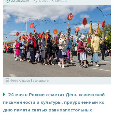
22.05.2026
Софья Княжева
Фото Андрея Заржецкого
24 мая в России отметят День славянской
письменности и культуры, приуроченный ко
дню памяти святых равноапостольных