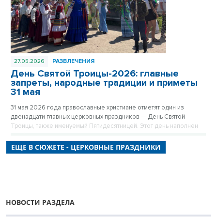
27.05.2026
РАЗВЛЕЧЕНИЯ
День Святой Троицы-2026: главные
запреты, народные традиции и приметы
31 мая
31 мая 2026 года православные христиане отметят один из
двенадцати главных церковных праздников — День Святой
Троицы, также именуемый Пятидесятницей. Этот день наполнен
особым духовным смыслом, а его история тесно переплетается с
древними народными обычаями. Рассказываем, как правильно
ЕЩЕ В СЮЖЕТЕ - ЦЕРКОВНЫЕ ПРАЗДНИКИ
встретить праздник, что обязательно должно быть в доме и какие
действия в этот день под строгим запретом.
НОВОСТИ РАЗДЕЛА