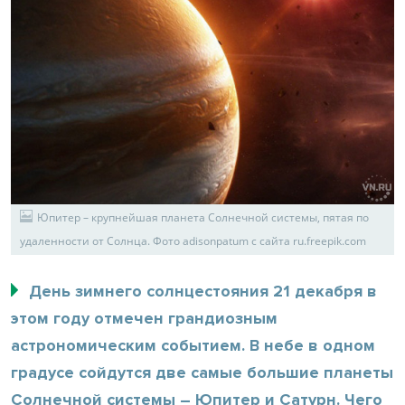
Юпитер – крупнейшая планета Солнечной системы, пятая по
удаленности от Солнца. Фото adisonpatum с сайта ru.freepik.com
День зимнего солнцестояния 21 декабря в
этом году отмечен грандиозным
астрономическим событием. В небе в одном
градусе сойдутся две самые большие планеты
Солнечной системы – Юпитер и Сатурн. Чего