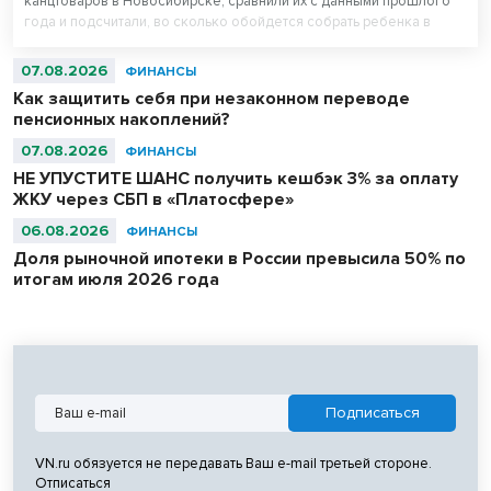
канцтоваров в Новосибирске, сравнили их с данными прошлого
года и подсчитали, во сколько обойдется собрать ребенка в
школу. Оказалось, что школьная одежда на ресейле* в среднем
стоит на треть дешевле новой, а канцтовары — в два раза.
07.08.2026
ФИНАНСЫ
Как защитить себя при незаконном переводе
пенсионных накоплений?
07.08.2026
ФИНАНСЫ
НЕ УПУСТИТЕ ШАНС получить кешбэк 3% за оплату
ЖКУ через СБП в «Платосфере»
06.08.2026
ФИНАНСЫ
Доля рыночной ипотеки в России превысила 50% по
итогам июля 2026 года
VN.ru обязуется не передавать Ваш e-mail третьей стороне.
Отписаться