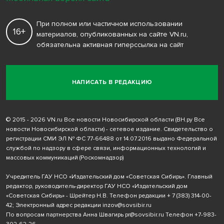
При полном или частичном использовании
16+
материалов, опубликованных на сайте VN.ru,
обязательна активная гиперссылка на сайт
НАПИСАТЬ В РЕДАКЦИЮ
© 2015 - 2026 VN.ru Все новости Новосибирской области (ВН.ру Все
новости Новосибирской области) - сетевое издание. Свидетельство о
регистрации СМИ ЭЛ № ФС 77-66488 от 14.07.2016 выдано Федеральной
службой по надзору в сфере связи, информационных технологий и
массовых коммуникаций (Роскомнадзор)
Учредитель ГАУ НСО «Издательский дом «Советская Сибирь». Главный
редактор, руководитель-директор ГАУ НСО «Издательский дом
«Советская Сибирь» - Шрейтер Н.В. Телефон редакции
+ 7 (383) 314-00-
42
; Электронный адрес редакции
inzov@sovsibir.ru
По вопросам партнерства Анна Швагирь
pr@sovsibir.ru
Телефон
+7-983-