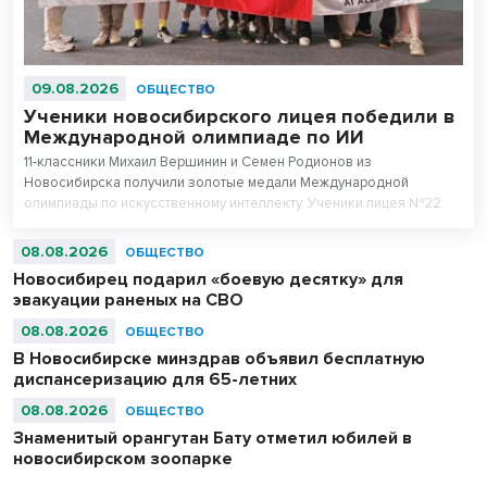
09.08.2026
ОБЩЕСТВО
Ученики новосибирского лицея победили в
Международной олимпиаде по ИИ
11-классники Михаил Вершинин и Семен Родионов из
Новосибирска получили золотые медали Международной
олимпиады по искусственному интеллекту. Ученики лицея №22
«Надежда Сибири» в составе российской сборной стали
абсолютными чемпионами соревнований.
08.08.2026
ОБЩЕСТВО
Новосибирец подарил «боевую десятку» для
эвакуации раненых на СВО
08.08.2026
ОБЩЕСТВО
В Новосибирске минздрав объявил бесплатную
диспансеризацию для 65-летних
08.08.2026
ОБЩЕСТВО
Знаменитый орангутан Бату отметил юбилей в
новосибирском зоопарке