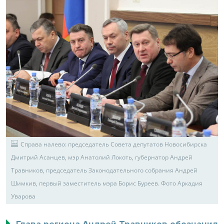
Справа налево: председатель Совета депутатов Новосибирска
Дмитрий Асанцев, мэр Анатолий Локоть, губернатор Андрей
Травников, председатель Законодательного собрания Андрей
Шимкив, первый заместитель мэра Борис Буреев. Фото Аркадия
Уварова
Глава региона Андрей Травников обозначил