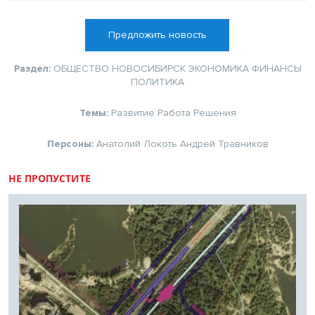
Предложить новость
Раздел:
ОБЩЕСТВО
НОВОСИБИРСК
ЭКОНОМИКА
ФИНАНСЫ
ПОЛИТИКА
Темы:
Развитие
Работа
Решения
Персоны:
Анатолий Локоть
Андрей Травников
НЕ ПРОПУСТИТЕ