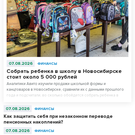
07.08.2026
ФИНАНСЫ
Собрать ребенка в школу в Новосибирске
стоит около 5 000 рублей
Аналитики Авито изучили продажи школьной формы и
канцтоваров в Новосибирске, сравнили их с данными прошлого
года и подсчитали, во сколько обойдется собрать ребенка в
школу. Оказалось, что школьная одежда на ресейле* в среднем
стоит на треть дешевле новой, а канцтовары — в два раза.
07.08.2026
ФИНАНСЫ
Как защитить себя при незаконном переводе
пенсионных накоплений?
07.08.2026
ФИНАНСЫ