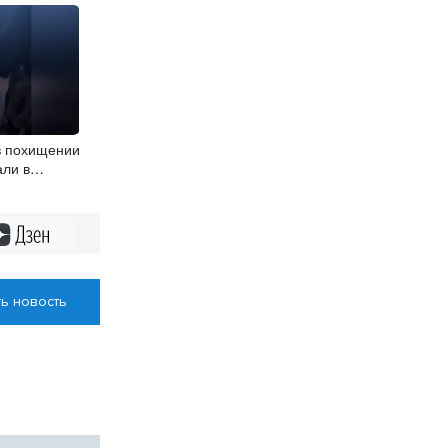
в похищении
али в
Дзен
ь новость