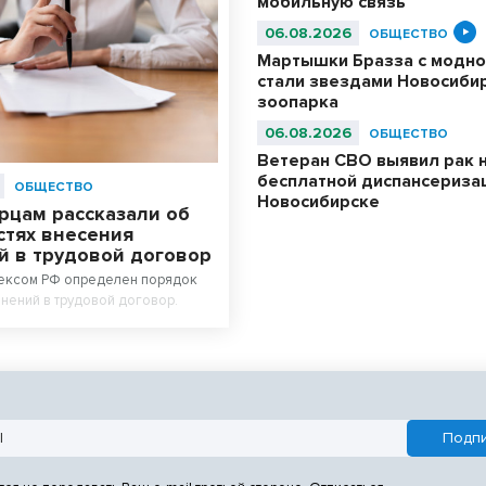
мобильную связь
06.08.2026
ОБЩЕСТВО
Мартышки Бразза с модно
стали звездами Новосиби
зоопарка
06.08.2026
ОБЩЕСТВО
Ветеран СВО выявил рак 
бесплатной диспансериза
ОБЩЕСТВО
Новосибирске
рцам рассказали об
стях внесения
й в трудовой договор
ексом РФ определен порядок
нений в трудовой договор.