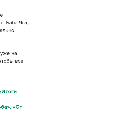
ее
. Баба Яга,
ально
 уже на
чтобы все
«Итоги
ба», «От