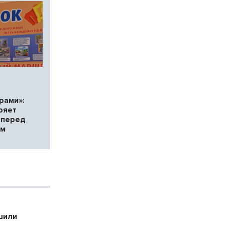
рами»:
ряет
 перед
ом
шили