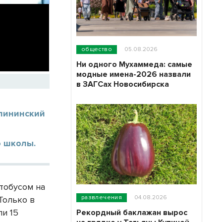
общество
05.08.2026
Ни одного Мухаммеда: самые
модные имена-2026 назвали
в ЗАГСах Новосибирска
алининский
о школы.
втобусом на
развлечения
04.08.2026
Только в
и 15
Рекордный баклажан вырос