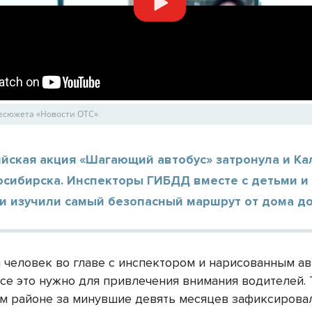
лесюжета «Новости ОТС»
ийская акция «Шагающий автобус» затронула и К
осибирска. Инспекторы ГИБДД вместе с детьми и
и изучили самый безопасный маршрут от дома д
а человек во главе с инспектором и нарисованным а
все это нужно для привлечения внимания водителей. 
м районе за минувшие девять месяцев зафиксировал