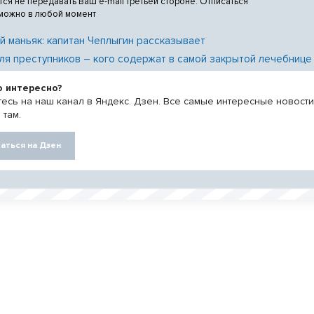
тся не передавать Ваш e-mail третьей стороне. Отписаться
 можно в любой момент
й маньяк: капитан Чеплыгин рассказывает
ля преступников – кого содержат в самой закрытой лечебнице
о интересно?
есь на наш канал в Яндекс. Дзен. Все самые интересные новост
 там.
аться на Дзен