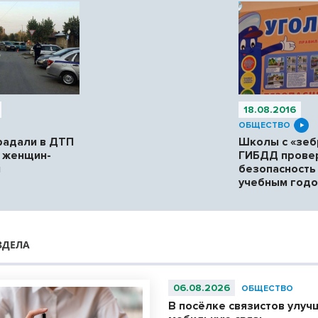
18.08.2016
ОБЩЕСТВО
радали в ДТП
Школы с «зеб
м женщин-
ГИБДД прове
й
безопасность
учебным год
ЗДЕЛА
06.08.2026
ОБЩЕСТВО
В посёлке связистов улуч