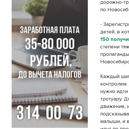
дорожно-тр
по Новосиб
- Зарегист
детей, в ко
150 получ
степени тяж
пропаганд
Новосибирс
Каждый шаг
контролем.
нужно идти
тротуару. 
движение, 
подсказыва
малыши, и 
идут по про