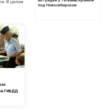
на грядке у Татьяны Купиной
ти. В целом
под Новосибирском
рах
ей ГИБДД