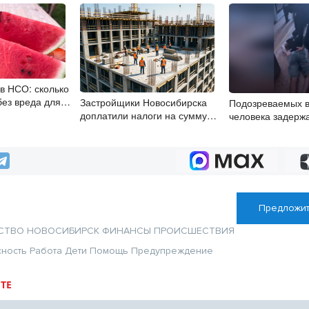
 в НСО: сколько
без вреда для
Застройщики Новосибирска
Подозреваемых 
доплатили налоги на сумму
человека задерж
почти 700 млн рублей
Новосибирске
Предложит
СТВО
НОВОСИБИРСК
ФИНАНСЫ
ПРОИСШЕСТВИЯ
сность
Работа
Дети
Помощь
Предупреждение
ТЕ