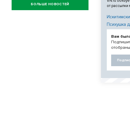
VN.ru обязуе
БОЛЬШЕ НОВОСТЕЙ
от рассылки
Искитимски
Психушка д
Вам был
Подпишит
отобраны
Подпис