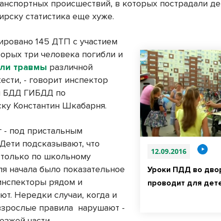
анспортных происшествий, в которых пострадали де
ирску статистика еще хуже.
рировано 145 ДТП с участием
торых три человека погибли и
или травмы
различной
ести, - говорит инспектор
ы БДД ГИБДД по
ку Константин Шкабарня.
 - под пристальным
 Дети подсказывают, что
12.09.2016
 только по школьному
Для начала было показательное
Уроки ПДД во дво
инспекторы рядом и
проводит для дет
ют. Нередки случаи, когда и
взрослые правила
нарушают -
езжей части.