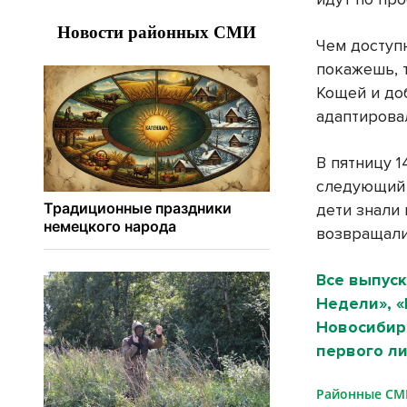
Чем доступ
покажешь, 
Кощей и до
адаптирова
В пятницу 1
следующий 
дети знали
возвращали
Все выпуск
Недели», 
Новосибирс
первого ли
Районные С