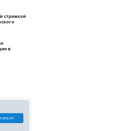
й стрижкой
рского
на
ции в