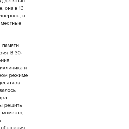
од десятью
, она в 13
аверное, в
т местные
 памяти
ия. В 30-
ения
ликлиника и
ьном режиме
десятков
валось
ора
бы решить
 момента,
ь
о обещания