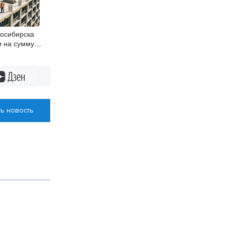
осибирска
и на сумму
блей
Дзен
ь новость