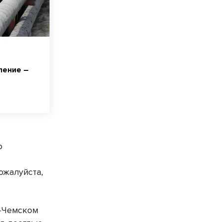
ление –
о
ожалуйста,
о-Чемском