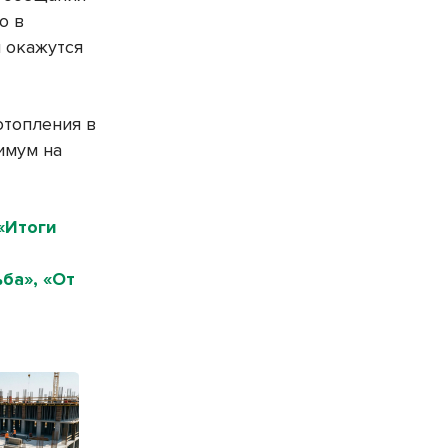
о в
 окажутся
отопления в
имум на
«Итоги
ба», «От