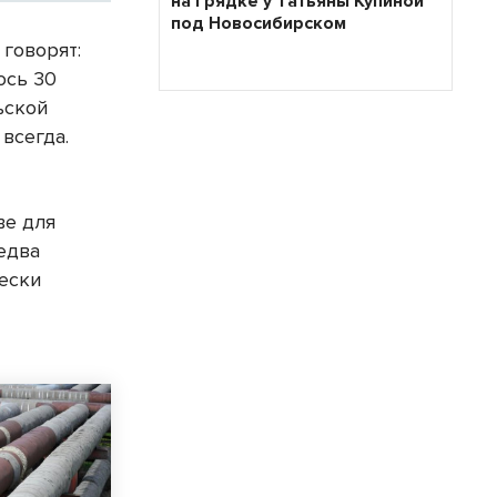
на грядке у Татьяны Купиной
под Новосибирском
 говорят:
ось 30
ьской
всегда.
ве для
едва
чески