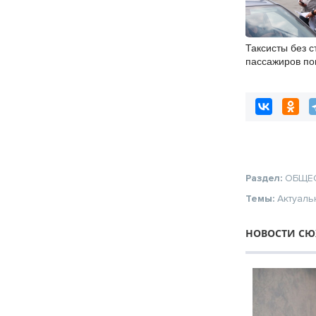
Таксисты без с
пассажиров по
штрафы после
минтранса и Г
Новосибирске
Раздел:
ОБЩЕ
Темы:
Актуаль
НОВОСТИ СЮ