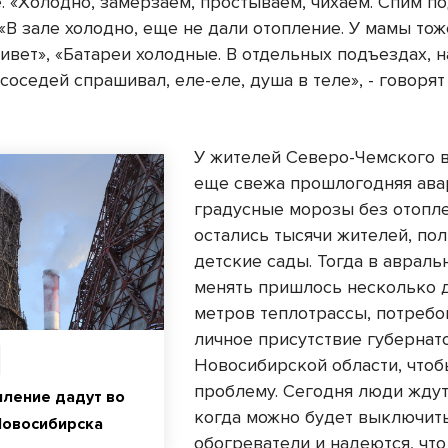
. «Холодно, замерзаем, простываем, чихаем. Спим п
«В зале холодно, еще не дали отопление. У мамы тоже
ивет», «Батареи холодные. В отдельных подъездах, н
 соседей спрашивал, еле-еле, душа в теле», - говоря
У жителей Северо-Чемского в
еще свежа прошлогодняя авар
градусные морозы без отопл
остались тысячи жителей, по
детские сады. Тогда в аврал
менять пришлось несколько 
метров теплотрассы, потребо
личное присутствие губернат
Новосибирской области, что
проблему. Сегодня люди ждут
пление дадут во
когда можно будет выключит
Новосибирска
обогреватели и надеются, чт