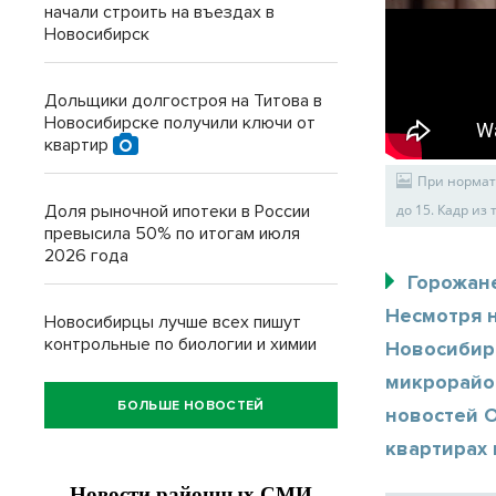
начали строить на въездах в
Новосибирск
Дольщики долгостроя на Титова в
Новосибирске получили ключи от
квартир
При нормат
Доля рыночной ипотеки в России
до 15. Кадр из
превысила 50% по итогам июля
2026 года
Горожане
Несмотря 
Новосибирцы лучше всех пишут
контрольные по биологии и химии
Новосибир
микрорайон
БОЛЬШЕ НОВОСТЕЙ
новостей 
квартирах 