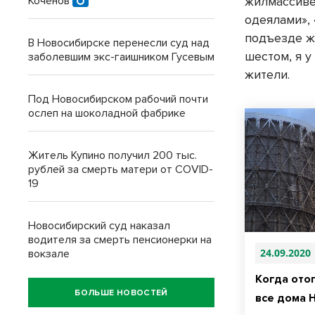
Коченов
жилмассиве
одеялами», 
подъезде ж
В Новосибирске перенесли суд над
шестом, я у
заболевшим экс-гаишником Гусевым
жители.
Под Новосибирском рабочий почти
ослеп на шоколадной фабрике
Житель Купино получил 200 тыс.
рублей за смерть матери от COVID-
19
Новосибирский суд наказал
водителя за смерть пенсионерки на
24.09.2020
вокзале
Когда ото
БОЛЬШЕ НОВОСТЕЙ
все дома 