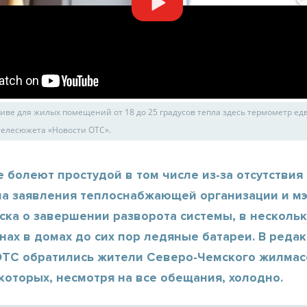
иве для жилых помещений от 18 до 25 градусов тепла здесь термометр ед
 телесюжета «Новости ОТС».
 болеют простудой в том числе из-за отсутствия
на заявления теплоснабжающей организации и м
ска о завершении разворота системы, в несколь
ах в домах до сих пор ледяные батареи. В реда
ОТС обратились жители Северо-Чемского жилмасс
которых, несмотря на все обещания, холодно.