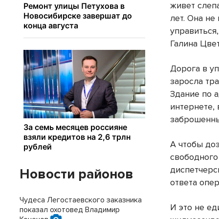
живет слеп
лет. Она не
управиться,
Галина Цве
Дорога в 
заросла тр
Здание по а
интернете,
заброшенны
А чтобы до
свободного
диспетчерск
Новости районов
ответа опер
Чудеса Легостаевского заказника
И это не е
показал охотовед Владимир