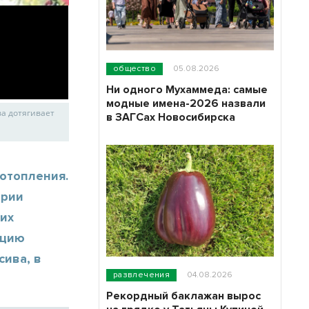
общество
05.08.2026
Ни одного Мухаммеда: самые
модные имена-2026 назвали
ва дотягивает
в ЗАГСах Новосибирска
 отопления.
эрии
ких
кцию
ива, в
развлечения
04.08.2026
Рекордный баклажан вырос