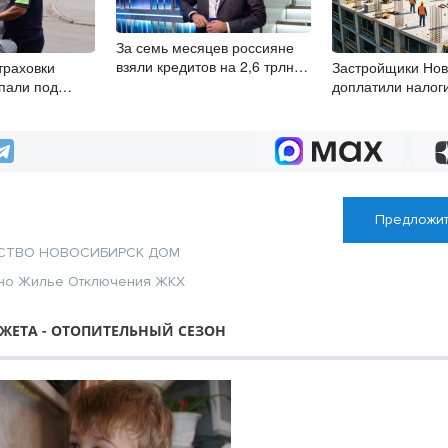
За семь месяцев россияне
взяли кредитов на 2,6 трлн
траховки
Застройщики Нов
рублей
пали под
доплатили налог
 рейда
почти 700 млн ру
АИ в
Предложит
СТВО
НОВОСИБИРСК
ДОМ
но
Жилье
Отключения
ЖКХ
ЖЕТА - ОТОПИТЕЛЬНЫЙ СЕЗОН