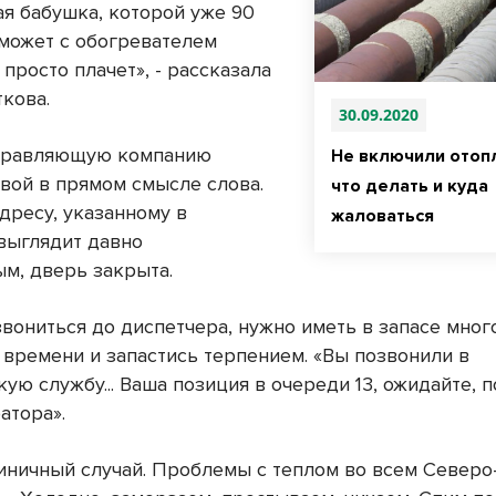
ая бабушка, которой уже 90
 может с обогревателем
 просто плачет», - рассказала
ткова.
30.09.2020
управляющую компанию
Не включили отоп
авой в прямом смысле слова.
что делать и куда
дресу, указанному в
жаловаться
 выглядит давно
м, дверь закрыта.
звониться до диспетчера, нужно иметь в запасе мног
 времени и запастись терпением. «Вы позвонили в
ую службу... Ваша позиция в очереди 13, ожидайте, п
атора».
диничный случай. Проблемы с теплом во всем Север