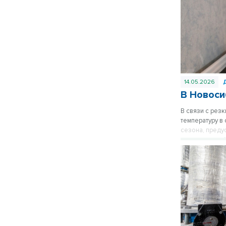
14.05.2026
В Новоси
В связи с рез
температуру в
сезона, преду
руководителей