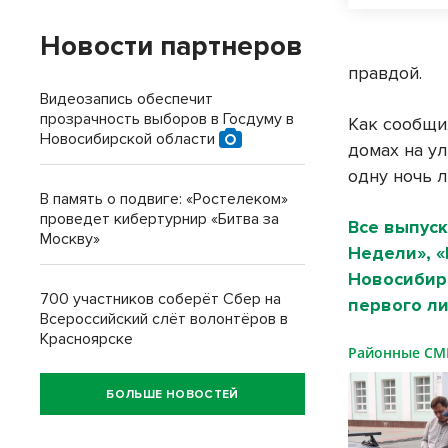
Новости партнеров
правдой.
Видеозапись обеспечит
прозрачность выборов в Госдуму в
Как сообщи
Новосибирской области
домах на у
одну ночь 
В память о подвиге: «Ростелеком»
проведет кибертурнир «Битва за
Все выпуск
Москву»
Недели», 
Новосибирс
700 участников соберёт Сбер на
первого ли
Всероссийский слёт волонтёров в
Красноярске
Районные С
БОЛЬШЕ НОВОСТЕЙ