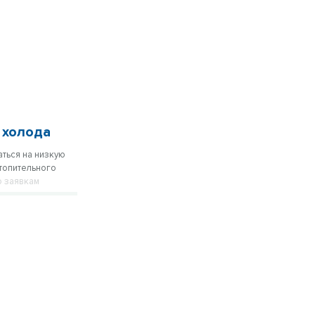
 холода
аться на низкую
топительного
о заявкам