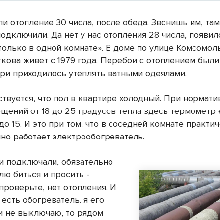
 отопление 30 числа, после обеда. Звонишь им, там
одключили. Да нет у нас отопления 28 числа, появил
 только в одной комнате». В доме по улице Комсомол
кова живет с 1979 года. Перебои с отоплением были 
ри приходилось утеплять ватными одеялами.
ствуется, что пол в квартире холодный. При нормати
щений от 18 до 25 градусов тепла здесь термометр 
до 15. И это при том, что в соседней комнате практи
чно работает электрообогреватель.
ни подключали, обязательно
лю биться и просить -
проверьте, нет отопления. И
 есть обогреватель. я его
и не выключаю, то рядом