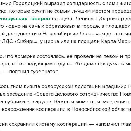
имир Городецкий выразил солидарность с теми жит
ка, которые сочли не самым лучшим местом провед
елорусских товаров
площадь Ленина. Губернатор да
то - одно из самых образцовых в городе, а площадок
ой доступности в Новосибирске более чем достаточн
у ЛДС «Сибирь», у цирка или на площади Карла Марк
о, что ярмарка состоялась, ее провели на левом и п
рода, но в следующем году необходимо продумать ме
, — пояснил губернатор.
обытием визита белорусской делегации Владимир 
тье заседание «Совета делового сотрудничества Но
Республики Беларусь». Важным моментом заседания 
у возрождения кооперации в Новосибирской области
ссии сохранили систему кооперации, — напомнил гла