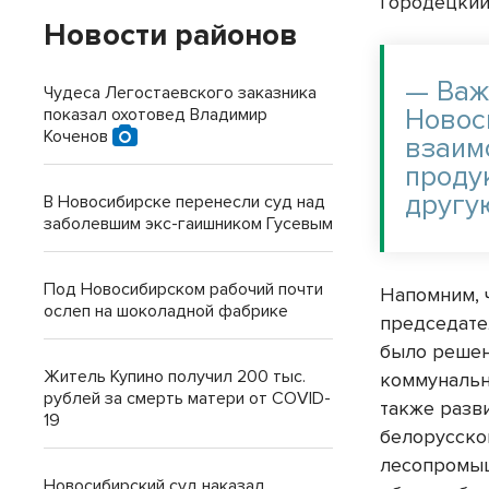
Городецкий
Новости районов
— Важ
Чудеса Легостаевского заказника
Новос
показал охотовед Владимир
Коченов
взаим
проду
другу
В Новосибирске перенесли суд над
заболевшим экс-гаишником Гусевым
Под Новосибирском рабочий почти
Напомним, 
ослеп на шоколадной фабрике
председате
было решен
Житель Купино получил 200 тыс.
коммунальн
рублей за смерть матери от COVID-
также разв
19
белорусско
лесопромыш
Новосибирский суд наказал