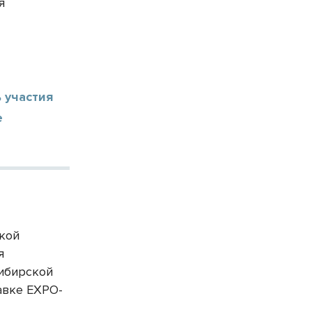
я
 участия
е
ской
я
сибирской
авке EXPO-