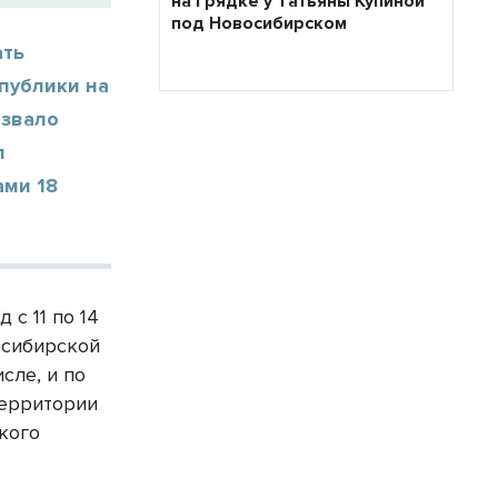
на грядке у Татьяны Купиной
под Новосибирском
ать
спублики на
ызвало
л
ами 18
с 11 по 14
осибирской
исле, и по
территории
ского