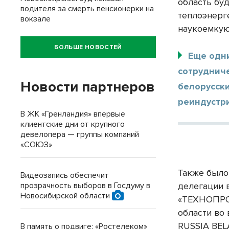
область бу
водителя за смерть пенсионерки на
теплоэнерг
вокзале
наукоемкую
БОЛЬШЕ НОВОСТЕЙ
Еще одн
сотруднич
Новости партнеров
белорусск
реиндустр
В ЖК «Гренландия» впервые
клиентские дни от крупного
девелопера — группы компаний
«СОЮЗ»
Также было
Видеозапись обеспечит
прозрачность выборов в Госдуму в
делегации 
Новосибирской области
«ТЕХНОПРОМ
области во
RUSSIA BEL
В память о подвиге: «Ростелеком»