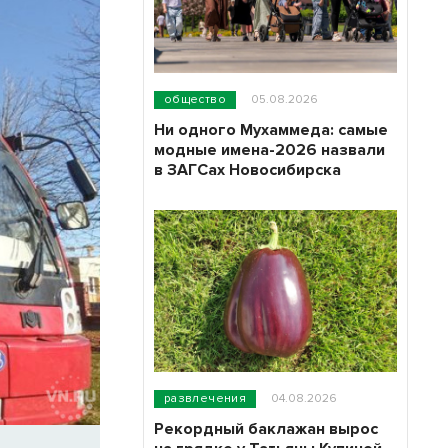
общество
05.08.2026
Ни одного Мухаммеда: самые
модные имена-2026 назвали
в ЗАГСах Новосибирска
развлечения
04.08.2026
Рекордный баклажан вырос