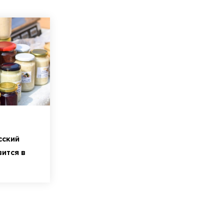
сский
ится в