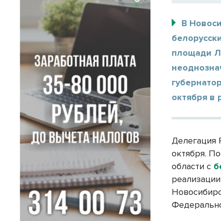
В Новос
белорусски
площади Ле
неоднозна
губернатор
октября в 
Делегация 
октября. П
области с
б
реализации
Новосибир
Федерально