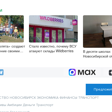
МИ
олята» создают
Стало известно, почему ВСУ
ение своими
атакуют склады Wildberries
В десяти школах
Новосибирской о
инициативное б
Предложит
СТВО
НОВОСИБИРСК
ЭКОНОМИКА
ФИНАНСЫ
ТРАНСПОРТ
тивы
Амбиции
Деньги
Транспорт