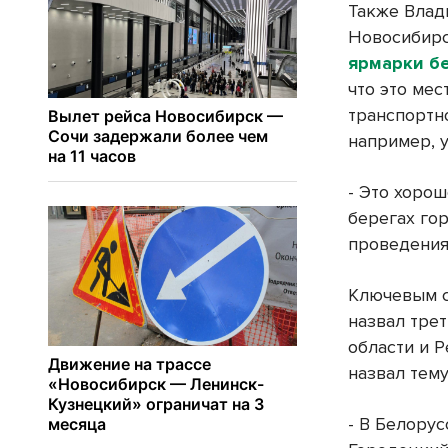
Также Влад
Новосибирс
ярмарки б
что это мес
транспортн
например, 
- Это хорош
берегах го
проведения
Ключевым с
назвал тре
области и 
назвал тем
- В Белору