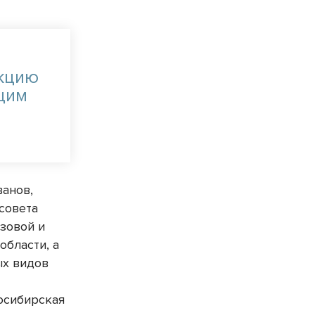
нкцию
щим
ю
ванов,
совета
зовой и
области, а
ых видов
осибирская