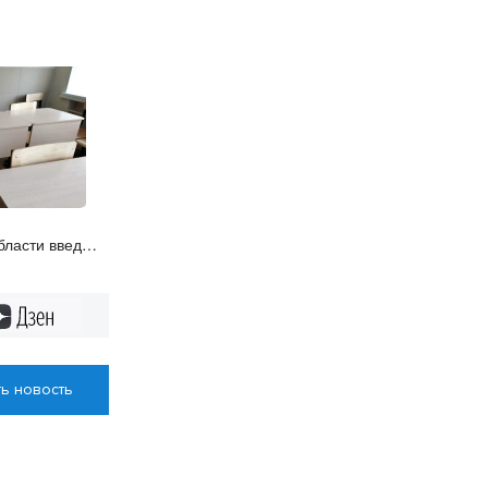
бласти введут
юджетирование
Дзен
ь новость