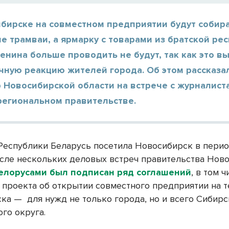
ибирске на совместном предприятии будут собир
е трамваи, а ярмарку с товарами из братской ре
нина больше проводить не будут, так как это в
чную реакцию жителей города. Об этом рассказа
 Новосибирской области на встрече с журналист
региональном правительстве.
Республики Беларусь посетила Новосибирск в период 
осле нескольких деловых встреч правительства Нов
елорусами был подписан ряд соглашений
, в том ч
 проекта об открытии совместного предприятии на 
ска —
для нужд не только города, но и всего Сибир
го округа.