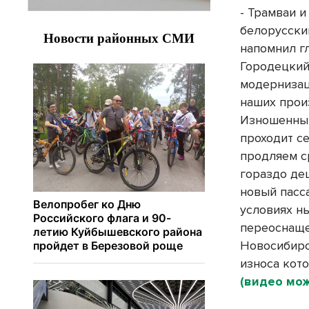
- Трамваи 
белорусски
напомнил г
Городецкий
модернизац
наших прои
Изношенный
проходит с
продляем с
гораздо де
новый пасс
условиях н
переоснаще
Новосибирс
износа кот
(видео мож