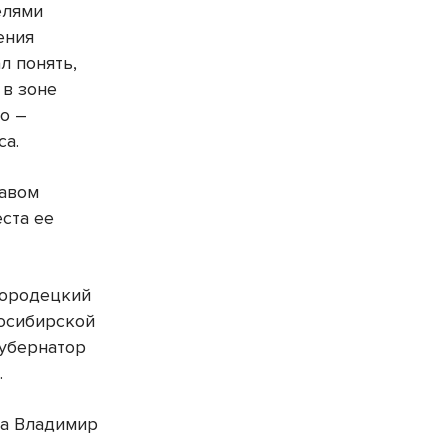
елями
ения
л понять,
 в зоне
о –
са.
равом
ста ее
Городецкий
восибирской
губернатор
.
ва Владимир