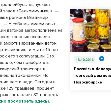
и троллейбусы выпускает
й завод «Белкоммунмаш», —
лава региона Владимир
 . — У себя мы имеем опыт
ии вагонов метрополитена на
зводственных площадях.
 амортизированный вагон
ертификацию, и мы на 15 лет
рок его эксплуатации. Это
13.10.2016
шевле, чем приобретать
ажирский транспорт в
Российско-белору
ынешней экономики. Но
торговый дом появ
ние вести надо. Сегодня в
Новосибирске
ке 129 трамваев, процент
орых составляет 82 процента
но посмотреть здесь).