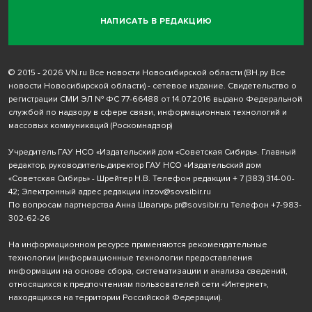
НАПИСАТЬ В РЕДАКЦИЮ
© 2015 - 2026 VN.ru Все новости Новосибирской области (ВН.ру Все
новости Новосибирской области) - сетевое издание. Свидетельство о
регистрации СМИ ЭЛ № ФС 77-66488 от 14.07.2016 выдано Федеральной
службой по надзору в сфере связи, информационных технологий и
массовых коммуникаций (Роскомнадзор)
Учредитель ГАУ НСО «Издательский дом «Советская Сибирь». Главный
редактор, руководитель-директор ГАУ НСО «Издательский дом
«Советская Сибирь» - Шрейтер Н.В. Телефон редакции
+ 7 (383) 314-00-
42
; Электронный адрес редакции
inzov@sovsibir.ru
По вопросам партнерства Анна Швагирь
pr@sovsibir.ru
Телефон
+7-983-
302-62-26
На информационном ресурсе применяются рекомендательные
технологии
(информационные технологии предоставления
информации на основе сбора, систематизации и анализа сведений,
относящихся к предпочтениям пользователей сети «Интернет»,
находящихся на территории Российской Федерации).