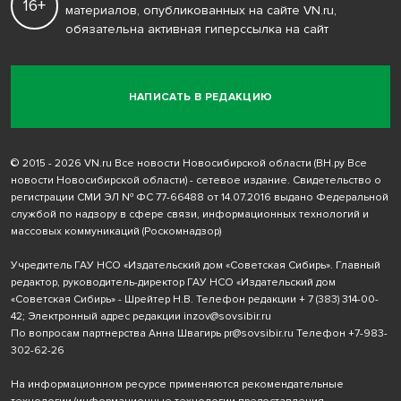
16+
материалов, опубликованных на сайте VN.ru,
обязательна активная гиперссылка на сайт
НАПИСАТЬ В РЕДАКЦИЮ
© 2015 - 2026 VN.ru Все новости Новосибирской области (ВН.ру Все
новости Новосибирской области) - сетевое издание. Свидетельство о
регистрации СМИ ЭЛ № ФС 77-66488 от 14.07.2016 выдано Федеральной
службой по надзору в сфере связи, информационных технологий и
массовых коммуникаций (Роскомнадзор)
Учредитель ГАУ НСО «Издательский дом «Советская Сибирь». Главный
редактор, руководитель-директор ГАУ НСО «Издательский дом
«Советская Сибирь» - Шрейтер Н.В. Телефон редакции
+ 7 (383) 314-00-
42
; Электронный адрес редакции
inzov@sovsibir.ru
По вопросам партнерства Анна Швагирь
pr@sovsibir.ru
Телефон
+7-983-
302-62-26
На информационном ресурсе применяются рекомендательные