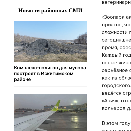
ветеринарн
«Зоопарк а
приятно, чт
сложности 
сегодняшне
время, обе
Каждый год
новые живо
серьёзное 
как из обла
городского
ведётся ст
«Азия», гот
вольеров д
В этом году
участвует 