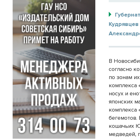
Губерна
Кудрявцев
Александр
В Новосиби
согласно к
по зонам и
комплекса «
носух и ено
японских ма
комплекса 
бегемотов.
кошачьих Ю
медведей, 