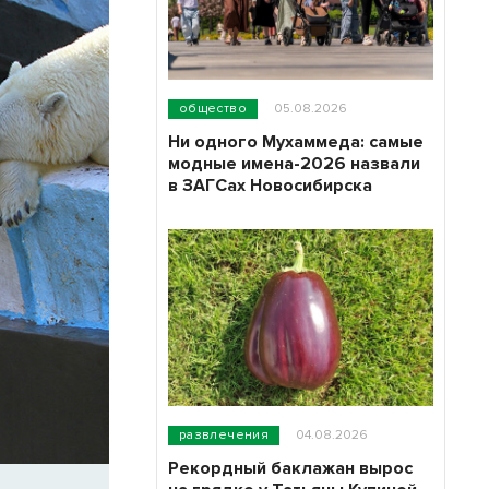
общество
05.08.2026
Ни одного Мухаммеда: самые
модные имена-2026 назвали
в ЗАГСах Новосибирска
развлечения
04.08.2026
Рекордный баклажан вырос