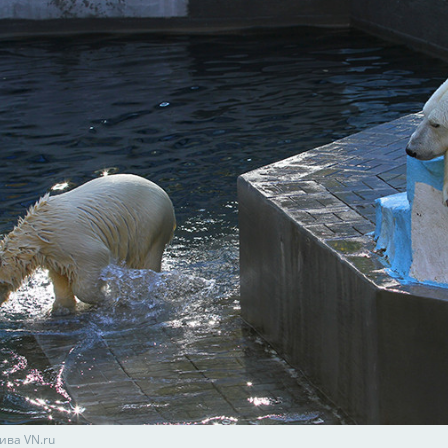
ива VN.ru