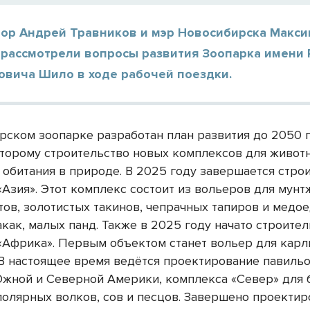
тор Андрей Травников и мэр Новосибирска Макс
 рассмотрели вопросы развития Зоопарка имени 
овича Шило в ходе рабочей поездки.
рском зоопарке разработан план развития до 2050 г
оторому строительство новых комплексов для живот
х обитания в природе. В 2025 году завершается стро
Азия». Этот комплекс состоит из вольеров для мунт
тов, золотистых такинов, чепрачных тапиров и медое
как, малых панд. Также в 2025 году начато строите
«Африка». Первым объектом станет вольер для кар
 В настоящее время ведётся проектирование павильо
жной и Северной Америки, комплекса «Север» для 
полярных волков, сов и песцов. Завершено проекти