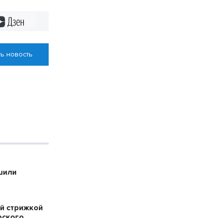
Дзен
ь новость
шили
й стрижкой
рского