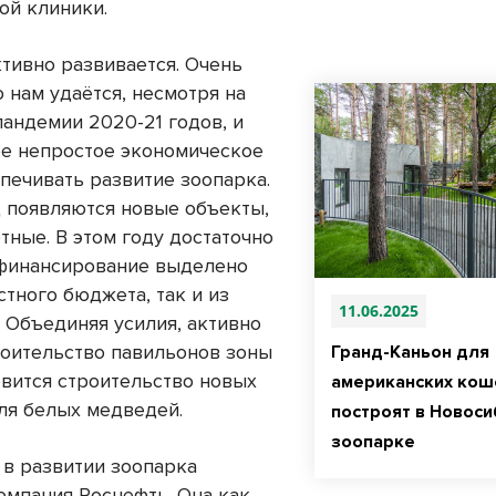
ой клиники.
ктивно развивается. Очень
о нам удаётся, несмотря на
пандемии 2020-21 годов, и
е непростое экономическое
спечивать развитие зоопарка.
 появляются новые объекты,
тные. В этом году достаточно
финансирование выделено
стного бюджета, так и из
11.06.2025
. Объединяя усилия, активно
роительство павильонов зоны
Гранд-Каньон для
овится строительство новых
американских кош
ля белых медведей.
построят в Новос
зоопарке
 в развитии зоопарка
компания Роснефть. Она как