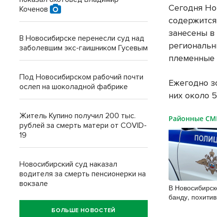
Сегодня Но
Коченов
содержится
занесены в
В Новосибирске перенесли суд над
региональн
заболевшим экс-гаишником Гусевым
племенные 
Под Новосибирском рабочий почти
Ежегодно з
ослеп на шоколадной фабрике
них около 
Житель Купино получил 200 тыс.
Районные С
рублей за смерть матери от COVID-
19
Новосибирский суд наказал
водителя за смерть пенсионерки на
вокзале
В Новосибирск
банду, похити
Горском
БОЛЬШЕ НОВОСТЕЙ