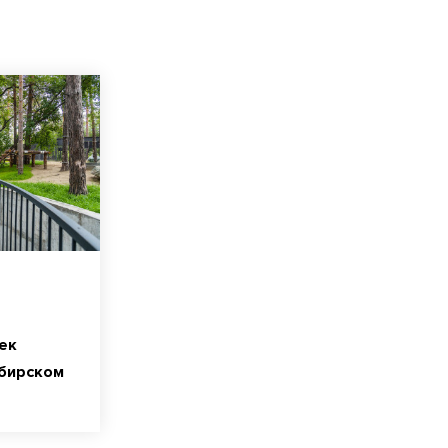
ек
ибирском