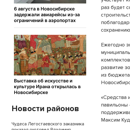
раз будет 
строительс
поблагодар
сохранению 
Ежегодно з
муниципаль
комплектов
развитие зо
из бюджета
Новосибирс
«Средства 
павильоны 
Новости районов
поддержива
Максим Куд
Чудеса Легостаевского заказника
показал охотовед Владимир