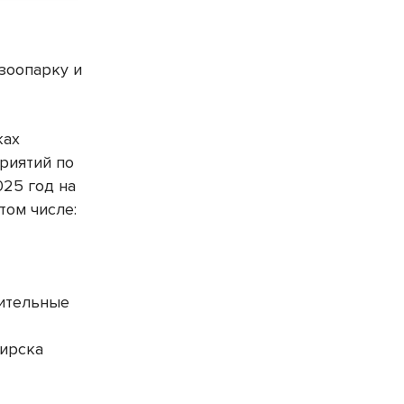
зоопарку и
ках
риятий по
25 год на
том числе:
нительные
бирска