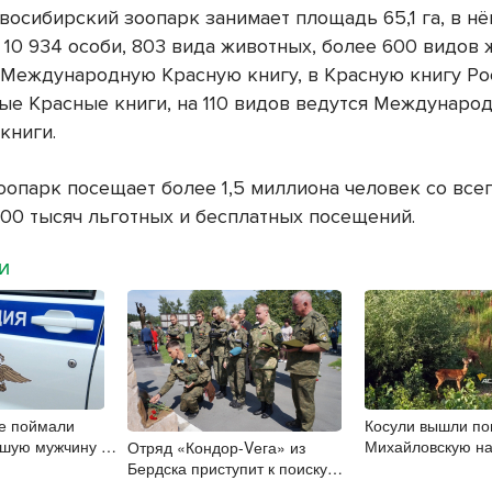
восибирский зоопарк занимает площадь 65,1 га, в н
 10 934 особи, 803 вида животных, более 600 видов
 Международную Красную книгу, в Красную книгу Ро
ые Красные книги, на 110 видов ведутся Междунаро
книги.
оопарк посещает более 1,5 миллиона человек со всег
500 тысяч льготных и бесплатных посещений.
МИ
е поймали
Косули вышли по
вшую мужчину на
Михайловскую н
Отряд «Кондор-Vега» из
Новосибирске
Бердска приступит к поиску
погибших бойцов с боевым