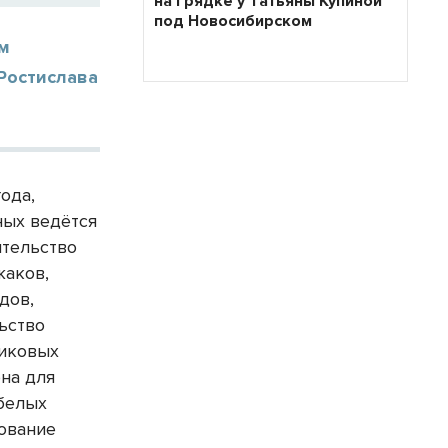
на грядке у Татьяны Купиной
под Новосибирском
им
Ростислава
ода,
ных ведётся
ительство
жаков,
дов,
льство
ликовых
на для
белых
рование