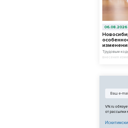
06.08.2026
Новосиби
особенно
изменени
Трудовым код
внесения изме
VN.ru обязуе
от рассылки
Искитимски