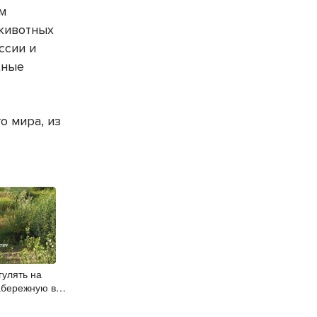
ём
 животных
ссии и
дные
о мира, из
гулять на
абережную в