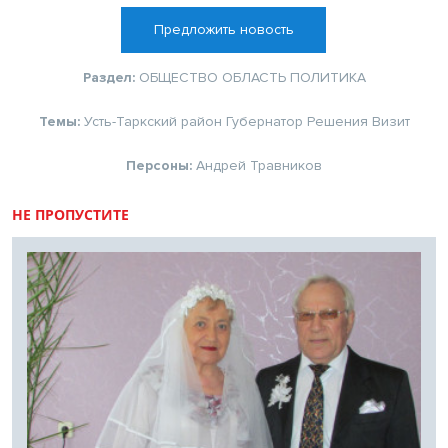
Предложить новость
Раздел:
ОБЩЕСТВО
ОБЛАСТЬ
ПОЛИТИКА
Темы:
Усть-Таркский район
Губернатор
Решения
Визит
Персоны:
Андрей Травников
НЕ ПРОПУСТИТЕ