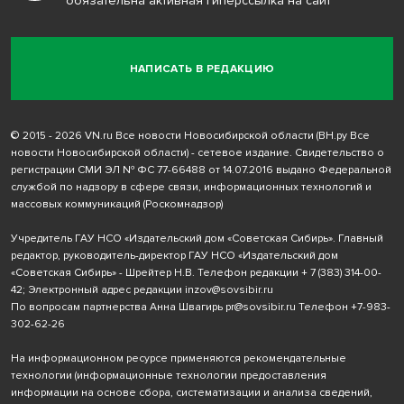
обязательна активная гиперссылка на сайт
НАПИСАТЬ В РЕДАКЦИЮ
© 2015 - 2026 VN.ru Все новости Новосибирской области (ВН.ру Все
новости Новосибирской области) - сетевое издание. Свидетельство о
регистрации СМИ ЭЛ № ФС 77-66488 от 14.07.2016 выдано Федеральной
службой по надзору в сфере связи, информационных технологий и
массовых коммуникаций (Роскомнадзор)
Учредитель ГАУ НСО «Издательский дом «Советская Сибирь». Главный
редактор, руководитель-директор ГАУ НСО «Издательский дом
«Советская Сибирь» - Шрейтер Н.В. Телефон редакции
+ 7 (383) 314-00-
42
; Электронный адрес редакции
inzov@sovsibir.ru
По вопросам партнерства Анна Швагирь
pr@sovsibir.ru
Телефон
+7-983-
302-62-26
На информационном ресурсе применяются рекомендательные
технологии
(информационные технологии предоставления
информации на основе сбора, систематизации и анализа сведений,