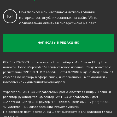
При полном или частичном использовании
16+
материалов, опубликованных на сайте VN.ru,
обязательна активная гиперссылка на сайт
НАПИСАТЬ В РЕДАКЦИЮ
© 2015 - 2026 VN.ru Все новости Новосибирской области (ВН.ру Все
новости Новосибирской области) - сетевое издание. Свидетельство о
регистрации СМИ ЭЛ № ФС 77-66488 от 14.07.2016 выдано Федеральной
службой по надзору в сфере связи, информационных технологий и
массовых коммуникаций (Роскомнадзор)
Учредитель ГАУ НСО «Издательский дом «Советская Сибирь». Главный
редактор, руководитель-директор ГАУ НСО «Издательский дом
«Советская Сибирь» - Шрейтер Н.В. Телефон редакции
+ 7 (383) 314-00-
42
; Электронный адрес редакции
inzov@sovsibir.ru
По вопросам партнерства Анна Швагирь
pr@sovsibir.ru
Телефон
+7-983-
302-62-26