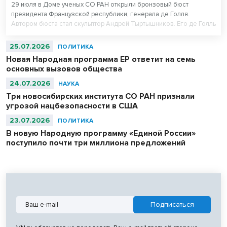
29 июля в Доме ученых СО РАН открыли бронзовый бюст
президента Французской республики, генерала де Голля.
Автором бюста стал скульптор Андрей Тыртышников. Его де Голль
в военной фуражке уже есть в Музее армии в Париже, в
Центральном музее Великой Отечественной войны в Москве и
25.07.2026
ПОЛИТИКА
музее-панораме «Сталинградская битва» в Волгограде.
Новая Народная программа ЕР ответит на семь
основных вызовов общества
24.07.2026
НАУКА
Три новосибирских института СО РАН признали
угрозой нацбезопасности в США
23.07.2026
ПОЛИТИКА
В новую Народную программу «Единой России»
поступило почти три миллиона предложений