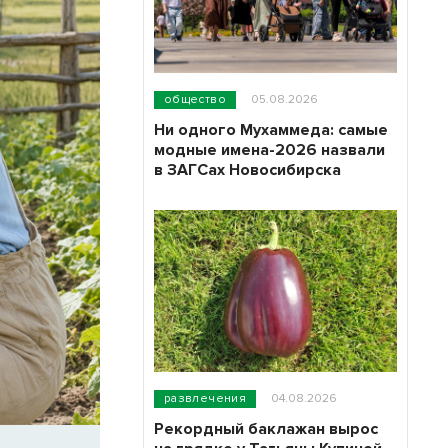
общество
05.08.2026
Ни одного Мухаммеда: самые
модные имена-2026 назвали
в ЗАГСах Новосибирска
развлечения
04.08.2026
Рекордный баклажан вырос