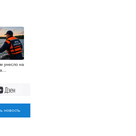
м унесло на
а
Дзен
ь новость