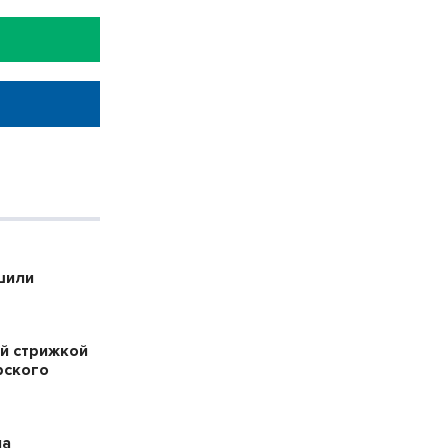
шили
й стрижкой
рского
на