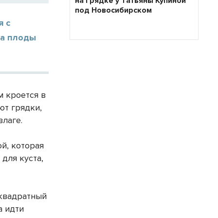
на грядке у Татьяны Купиной
под Новосибирском
я с
 а плоды
м кроется в
ют грядки,
влаге.
ой, которая
для куста,
 квадратный
а идти