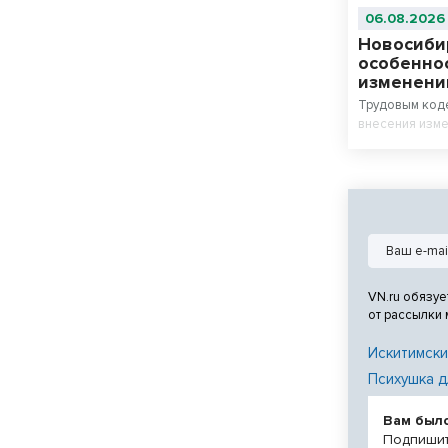
06.08.2026
Новосиби
особенно
изменени
Трудовым код
внесения изме
VN.ru обязуе
от рассылки
Искитимски
Психушка д
Вам был
Подпишит