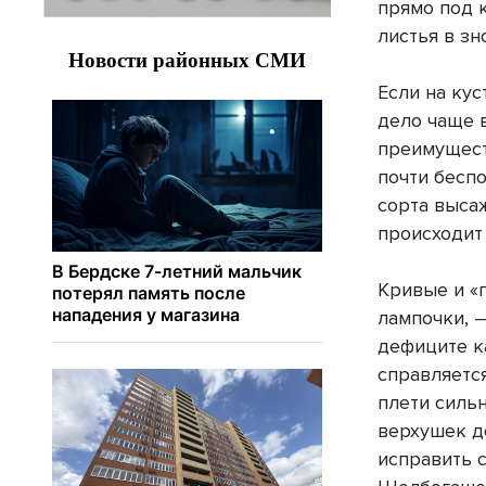
прямо под к
листья в зн
Если на кус
дело чаще 
преимущест
почти бесп
сорта высаж
происходит
Кривые и «
лампочки, —
дефиците к
справляется
плети силь
верхушек д
исправить 