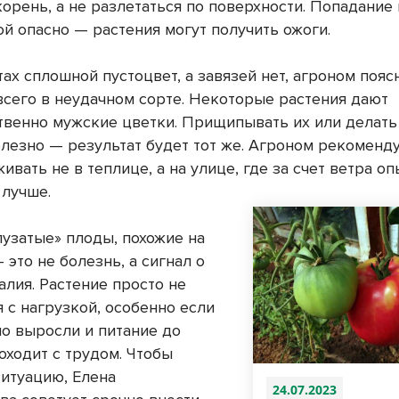
орень, а не разлетаться по поверхности. Попадание 
ой опасно — растения могут получить ожоги.
тах сплошной пустоцвет, а завязей нет, агроном поясн
всего в неудачном сорте. Некоторые растения дают
венно мужские цветки. Прищипывать их или делать
олезно — результат будет тот же. Агроном рекоменду
ивать не в теплице, а на улице, где за счет ветра о
 лучше.
пузатые» плоды, похожие на
 это не болезнь, а сигнал о
алия. Растение просто не
 с нагрузкой, особенно если
но выросли и питание до
оходит с трудом. Чтобы
ситуацию, Елена
24.07.2023