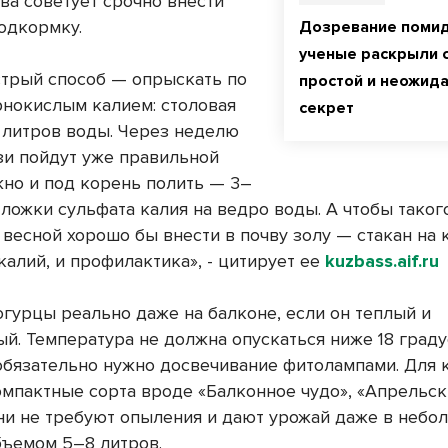
а советует срочно внести
одкормку.
Дозревание помид
ученые раскрыли 
трый способ — опрыскать по
простой и неожид
рнокислым калием: столовая
секрет
0 литров воды. Через неделю
зи пойдут уже правильной
но и под корень полить — 3–
ложки сульфата калия на ведро воды. А чтобы таког
 весной хорошо бы внести в почву золу — стакан на
 калий, и профилактика», - цитирует ее
kuzbass.aif.ru
огурцы реально даже на балконе, если он теплый и
ый. Температура не должна опускаться ниже 18 граду
обязательно нужно досвечивание фитолампами. Для 
омпактные сорта вроде «Балконное чудо», «Апрельск
ни не требуют опыления и дают урожай даже в небо
бъемом 5–8 литров.