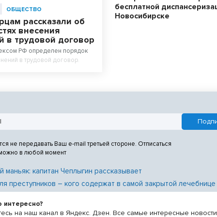
бесплатной диспансериза
ОБЩЕСТВО
Новосибирске
рцам рассказали об
стях внесения
й в трудовой договор
ексом РФ определен порядок
нений в трудовой договор.
тся не передавать Ваш e-mail третьей стороне. Отписаться
 можно в любой момент
й маньяк: капитан Чеплыгин рассказывает
ля преступников – кого содержат в самой закрытой лечебнице
о интересно?
есь на наш канал в Яндекс. Дзен. Все самые интересные новост