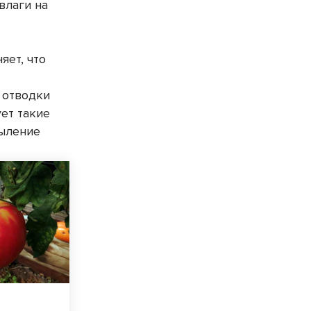
влаги на
яет, что
 отводки
ет такие
пыление