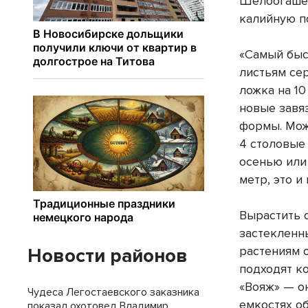
Шелбогашев
калийную п
«Самый быс
листьям се
ложка на 1
новые завя
формы. Мож
4 столовые 
осенью или
метр, это и
Вырастить 
застекленн
растениям 
Новости районов
подходят к
«Вояж» — о
Чудеса Легостаевского заказника
емкостях о
показал охотовед Владимир