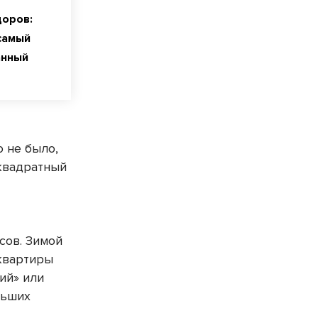
оров:
самый
анный
о не было,
 квадратный
сов. Зимой
квартиры
ий» или
льших