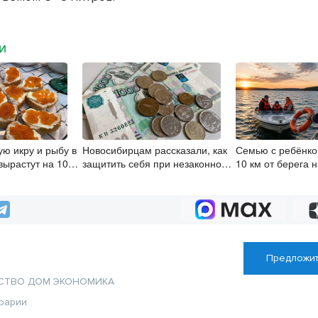
МИ
ую икру и рыбу в
Новосибирцам рассказали, как
Семью с ребёнко
вырастут на 10-
защитить себя при незаконном
10 км от берега н
переводе пенсионных
Новосибирском
накоплений
водохранилище
Предложит
СТВО
ДОМ
ЭКОНОМИКА
рарии