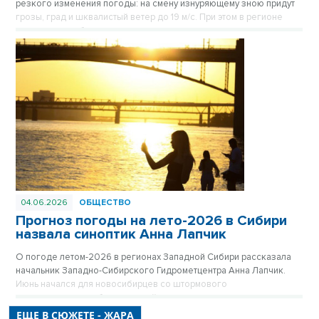
резкого изменения погоды: на смену изнуряющему зною придут
грозы, град и шквалистый ветер до 19 м/с. При этом в регионе
параллельно объявлено штормовое предупреждение из-за
аномальной жары и экстремальной лесопожарной опасности.
04.06.2026
ОБЩЕСТВО
Прогноз погоды на лето-2026 в Сибири
назвала синоптик Анна Лапчик
О погоде летом-2026 в регионах Западной Сибири рассказала
начальник Западно-Сибирского Гидрометцентра Анна Лапчик.
Июнь начался для новосибирцев со штормового
предупреждения об аномальной жаре, которая продлится еще и
на следующей неделе, зато в июле температура ожидается
ЕЩЕ В СЮЖЕТЕ - ЖАРА