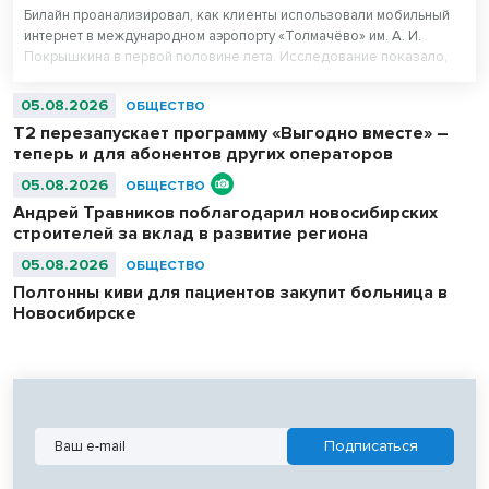
Билайн проанализировал, как клиенты использовали мобильный
интернет в международном аэропорту «Толмачёво» им. А. И.
Покрышкина в первой половине лета. Исследование показало,
что нейросети вошли в число пяти самых популярных цифровых
сервисов у пассажиров 16–44 лет. При этом миллениалы (29–44
05.08.2026
ОБЩЕСТВО
года) оказались самыми активными пользователями нейросетей в
Т2 перезапускает программу «Выгодно вместе» –
аэропорту.
теперь и для абонентов других операторов
05.08.2026
ОБЩЕСТВО
Андрей Травников поблагодарил новосибирских
строителей за вклад в развитие региона
05.08.2026
ОБЩЕСТВО
Полтонны киви для пациентов закупит больница в
Новосибирске