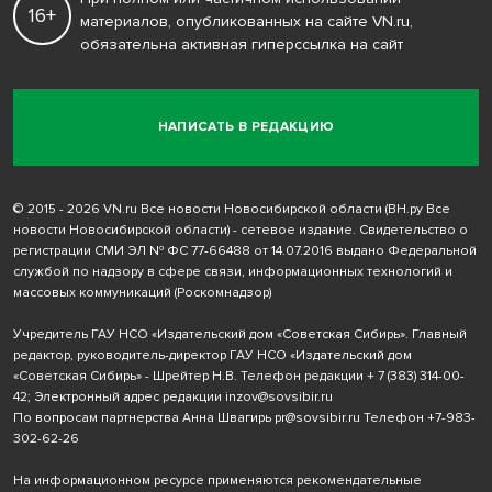
16+
материалов, опубликованных на сайте VN.ru,
обязательна активная гиперссылка на сайт
НАПИСАТЬ В РЕДАКЦИЮ
© 2015 - 2026 VN.ru Все новости Новосибирской области (ВН.ру Все
новости Новосибирской области) - сетевое издание. Свидетельство о
регистрации СМИ ЭЛ № ФС 77-66488 от 14.07.2016 выдано Федеральной
службой по надзору в сфере связи, информационных технологий и
массовых коммуникаций (Роскомнадзор)
Учредитель ГАУ НСО «Издательский дом «Советская Сибирь». Главный
редактор, руководитель-директор ГАУ НСО «Издательский дом
«Советская Сибирь» - Шрейтер Н.В. Телефон редакции
+ 7 (383) 314-00-
42
; Электронный адрес редакции
inzov@sovsibir.ru
По вопросам партнерства Анна Швагирь
pr@sovsibir.ru
Телефон
+7-983-
302-62-26
На информационном ресурсе применяются рекомендательные