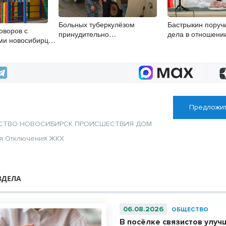
Больных туберкулёзом
Бастрыкин поруч
оворов с
принудительно
дела в отношени
ми новосибирцы
госпитализировали в
подростков из Н
лайн при помощи
Новосибирской области
писи
Предложит
СТВО
НОВОСИБИРСК
ПРОИСШЕСТВИЯ
ДОМ
я
Отключения
ЖКХ
ЗДЕЛА
06.08.2026
ОБЩЕСТВО
В посёлке связистов улуч