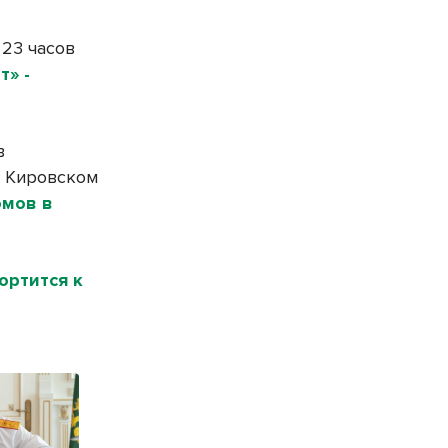
 23 часов
» -
в
в Кировском
омов в
ортится к