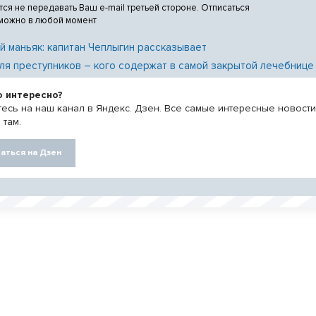
тся не передавать Ваш e-mail третьей стороне. Отписаться
 можно в любой момент
й маньяк: капитан Чеплыгин рассказывает
ля преступников – кого содержат в самой закрытой лечебнице
о интересно?
есь на наш канал в Яндекс. Дзен. Все самые интересные новост
 там.
аться на Дзен