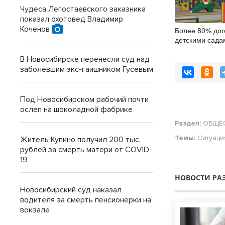
Чудеса Легостаевского заказника
показал охотовед Владимир
Коченов
Более 80% дог
детскими сада
заключили он
цифровой под
В Новосибирске перенесли суд над
заболевшим экс-гаишником Гусевым
Под Новосибирском рабочий почти
ослеп на шоколадной фабрике
Раздел:
ОБЩЕ
Темы:
Ситуаци
Житель Купино получил 200 тыс.
рублей за смерть матери от COVID-
19
НОВОСТИ РА
Новосибирский суд наказал
водителя за смерть пенсионерки на
вокзале