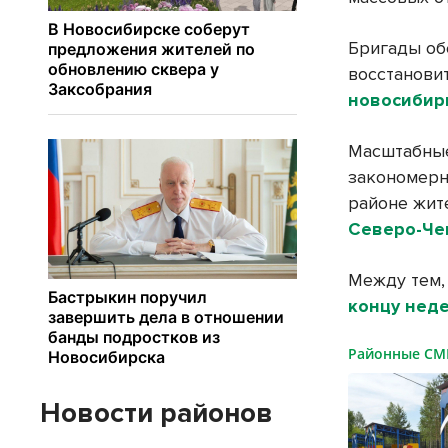
Бригады об
восстанови
новосибир
Масштабные
закономерн
районе жит
Северо-Че
Между тем,
концу неде
Районные С
Новости районов