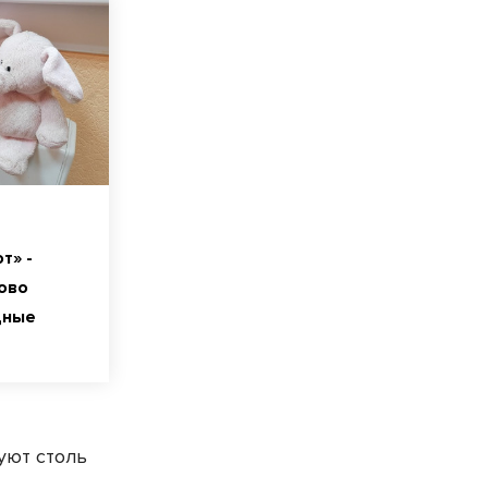
т» -
ово
дные
буют столь