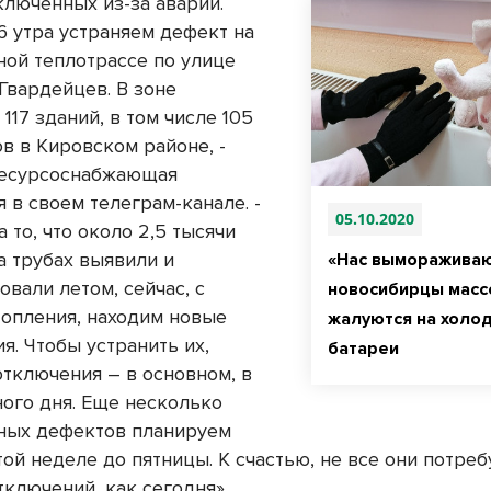
тключенных из-за аварии
.
6 утра устраняем дефект на
ной теплотрассе по улице
Гвардейцев. В зоне
117 зданий, в том числе 105
в в Кировском районе, -
ресурсоснабжающая
 в своем телеграм-канале. -
05.10.2020
 то, что около 2,5 тысячи
а трубах выявили и
«Нас вымораживаю
вали летом, сейчас, с
новосибирцы масс
топления, находим новые
жалуются на холо
я. Чтобы устранить их,
батареи
отключения – в основном, в
ного дня. Еще несколько
ных дефектов планируем
той неделе до пятницы. К счастью, не все они потре
тключений, как сегодня».