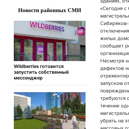
зданиях, о
«Сегодня с 
магистраль
Сибиряков-
отключения 
жилых домо
сообщает 
организация
Несмотря на
дефектов н
отремонтиро
запуском о
повреждени
требуются 
течение од
магистраль
убрать на э
массовых о