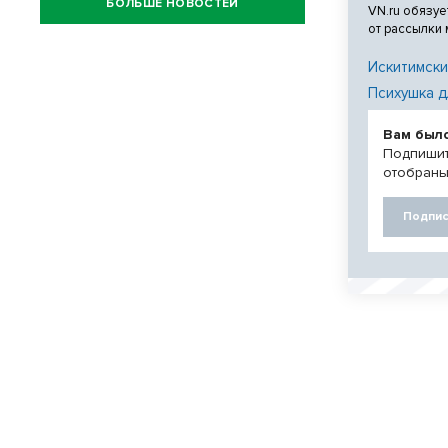
БОЛЬШЕ НОВОСТЕЙ
VN.ru обязуе
от рассылки
Искитимски
Психушка д
Вам был
Подпишит
отобраны
Подпис