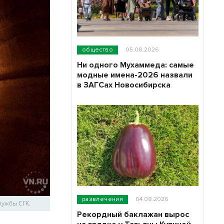
общество
05.08.2026
Ни одного Мухаммеда: самые
модные имена-2026 назвали
в ЗАГСах Новосибирска
развлечения
04.08.2026
лужбы СГК.
Рекордный баклажан вырос