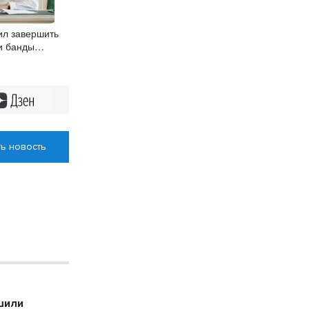
ил завершить
и банды
овосибирска
Дзен
ь новость
шили