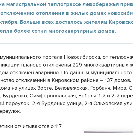
на магистральной теплотрассе левобережья прив
 отключению отопления в жилых домах новосиб
ктября. Больше всех досталось жителям Кировск
тепла более сотни многоквартирных домов.
муниципального портала Новосибирска, от теплосна
ликации планово отключены 229 многоквартирных 
 дом отключен аварийно. По данным муниципального
инство отключений в Кировском районе – 137 домов. 
ома на улицах Зорге, Беловежская, Горбаня, Мира, 
 Бурденко, Симферопольская, Бебеля, 1-й и 2-й пер
ий переулок, 2-я Бурденко улица, 2-я Ольховская ули
ереулок.
етики отчитываются о 117