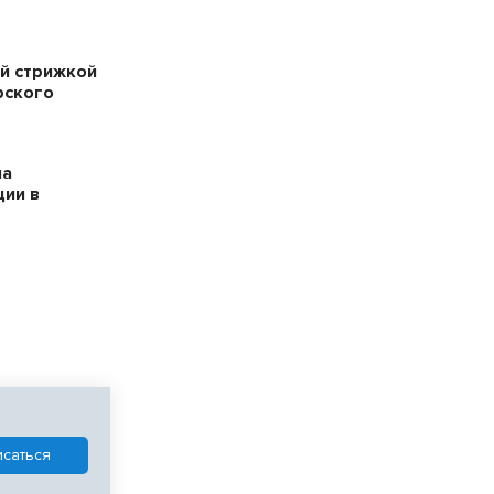
й стрижкой
рского
на
ции в