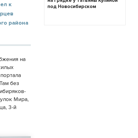
на грядке у Татьяны Купиной
ел к
под Новосибирском
ирцев
ого района
бжения на
жилых
 портала
Там без
Сибиряков-
еулок Мира,
ца, 3-й