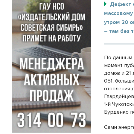
Дефект 
массовому
утром 20 о
– там без 
По данным 
момент пуб
домов и 21
051, больш
отопления д
Гвардейцев,
1-й Чукотск
Бурденко п
Сами энерг