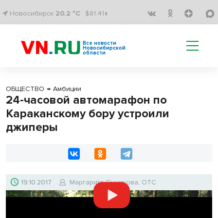
Новосибирск
20.2 °C
$81.41↑
Все новости
Новосибирской
области
ОБЩЕСТВО
→
Амбиции
24-часовой автомарафон по
Караканскому бору устроили
джиперы
19.10.2017
Маргарита Онникова, ОТС