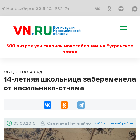
Новосибирск
22.5 °C
$82.17↑
Все новости
Новосибирской
области
500 литров ухи сварили новосибирцам на Бугринском
пляже
ОБЩЕСТВО
→
Суд
14-летняя школьница забеременела
от насильника-отчима
03.08.2016
Светлана Нечитайло
Куйбышевский район