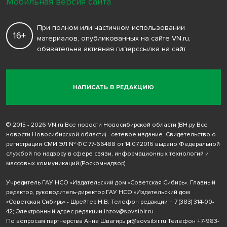
Мобильная версия сайта
При полном или частичном использовании
16+
материалов, опубликованных на сайте VN.ru,
обязательна активная гиперссылка на сайт
НАПИСАТЬ В РЕДАКЦИЮ
© 2015 - 2026 VN.ru Все новости Новосибирской области (ВН.ру Все
новости Новосибирской области) - сетевое издание. Свидетельство о
регистрации СМИ ЭЛ № ФС 77-66488 от 14.07.2016 выдано Федеральной
службой по надзору в сфере связи, информационных технологий и
массовых коммуникаций (Роскомнадзор)
Учредитель ГАУ НСО «Издательский дом «Советская Сибирь». Главный
редактор, руководитель-директор ГАУ НСО «Издательский дом
«Советская Сибирь» - Шрейтер Н.В. Телефон редакции
+ 7 (383) 314-00-
42
; Электронный адрес редакции
inzov@sovsibir.ru
По вопросам партнерства Анна Швагирь
pr@sovsibir.ru
Телефон
+7-983-